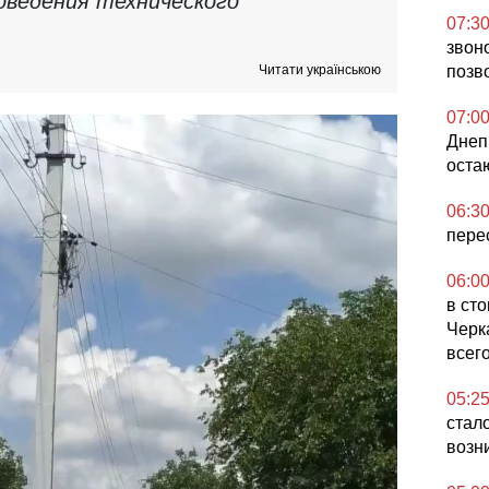
оведения технического
07:3
звон
Читати українською
позв
07:0
Днеп
оста
06:3
пере
06:0
в сто
Черк
всег
05:2
стал
возн