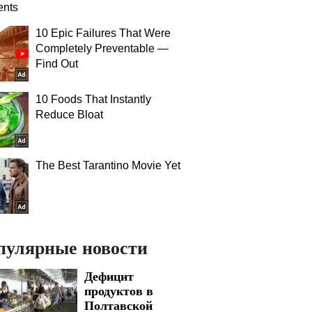
nts
10 Epic Failures That Were
Completely Preventable —
Find Out
10 Foods That Instantly
Reduce Bloat
The Best Tarantino Movie Yet
пулярные новости
Дефицит
продуктов в
Полтавской