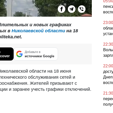
05:0
пенс
восп
23:0
 длительных и новых графиках
обла
мых в
Николаевской области
на 18
уста
iteka.net.
22:3
Волы
в
Добавьте в
зарп
cover
источники Google
22:0
Николаевской области на 18 июня
дост
ехнического обслуживания сетей и
Днеп
восп
роснабжения. Жителей призывают с
ции и заранее учесть графики отключений.
21:3
пере
полу