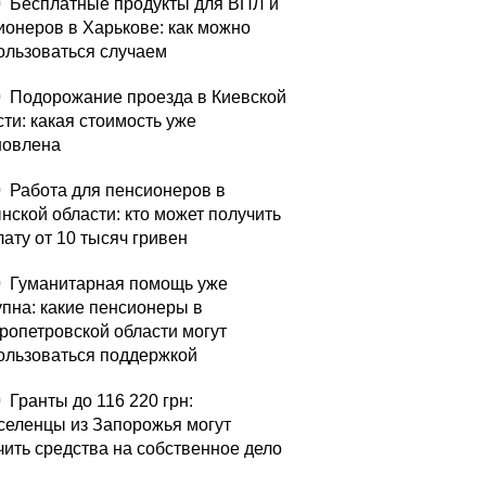
0
Бесплатные продукты для ВПЛ и
ионеров в Харькове: как можно
ользоваться случаем
0
Подорожание проезда в Киевской
сти: какая стоимость уже
новлена
0
Работа для пенсионеров в
нской области: кто может получить
лату от 10 тысяч гривен
0
Гуманитарная помощь уже
упна: какие пенсионеры в
ропетровской области могут
ользоваться поддержкой
0
Гранты до 116 220 грн:
селенцы из Запорожья могут
чить средства на собственное дело