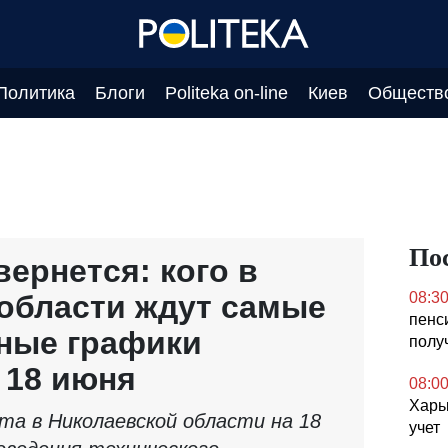
Политика
Блоги
Politeka on-line
Киев
Обществ
По
вернется: кого в
области ждут самые
08:3
пенс
ные графики
полу
 18 июня
08:0
Харь
та в Николаевской области на 18
учет