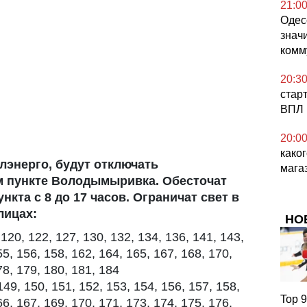
21:0
Одес
знач
комм
20:3
стар
ВПЛ 
20:0
како
лэнерго, будут отключать
мага
м пункте Володымыривка. Обесточат
нкта с 8 до 17 часов. Ограничат свет в
лицах:
НО
20, 122, 127, 130, 132, 134, 136, 141, 143,
55, 156, 158, 162, 164, 165, 167, 168, 170,
78, 179, 180, 181, 184
49, 150, 151, 152, 153, 154, 156, 157, 158,
Top 9
66, 167, 169, 170, 171, 173, 174, 175, 176,