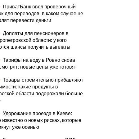
0
ПриватБанк ввел проверочный
ок для переводов: в каком случае не
олят перевести деньги
0
Доплаты для пенсионеров в
ропетровской области: у кого
ются шансы получить выплаты
0
Тарифы на воду в Ровно снова
смотрят: новые цены уже готовят
0
Товары стремительно прибавляют
имости: какие продукты в
асской области подорожали больше
о
5
Удорожание проезда в Киеве:
о известно о новых рисках, которые
икнут уже осенью