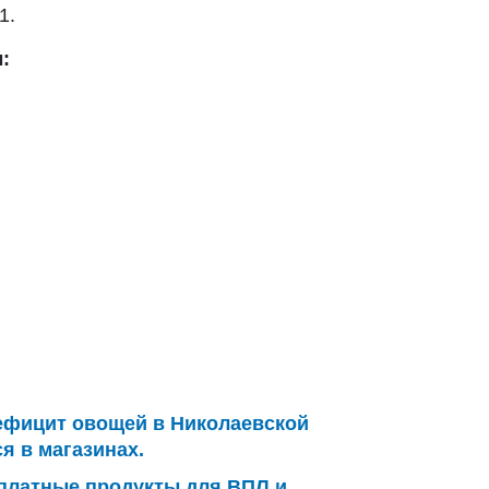
1.
:
ефицит овощей в Николаевской
я в магазинах.
платные продукты для ВПЛ и