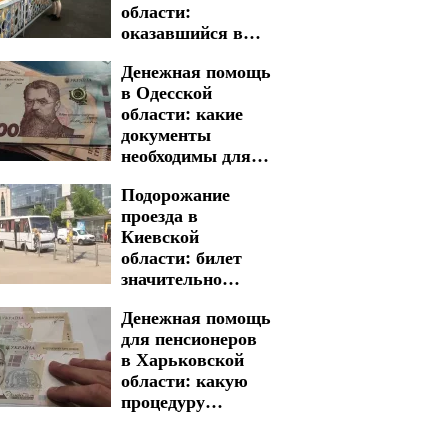
области:
оказавшийся в
зоне риска
Денежная помощь
в Одесской
области: какие
документы
необходимы для
быстрого
Подорожание
получения
проезда в
Киевской
области: билет
значительно
прибавил в
Денежная помощь
стоимости
для пенсионеров
в Харьковской
области: какую
процедуру
необходимо
пройти для