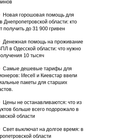
зинов
0
Новая горошовая помощь для
в Днепропетровской области: кто
т получить до 31 900 гривен
0
Денежная помощь на проживание
ВПЛ в Одесской области: что нужно
получения 10 тысяч
0
Самые дешевые тарифы для
онеров: lifecell и Киевстар ввели
иальные пакеты для старших
астов.
0
Цены не останавливаются: что из
уктов больше всего подорожало в
авской области
0
Свет выключат на долгое время: в
ропетровской области