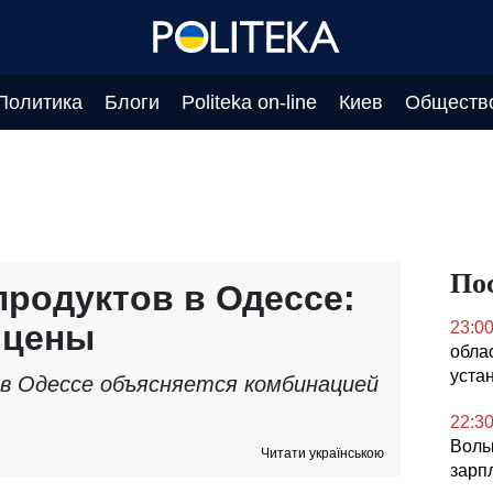
Политика
Блоги
Politeka on-line
Киев
Обществ
По
родуктов в Одессе:
 цены
23:0
обла
уста
в Одессе объясняется комбинацией
22:3
Волы
Читати українською
зарп