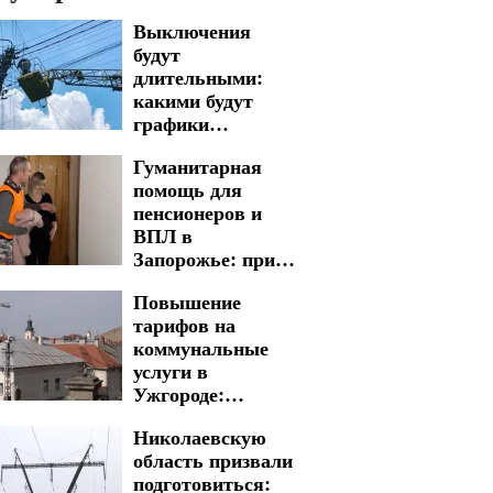
Выключения
будут
длительными:
какими будут
графики
отключения света
Гуманитарная
в Запорожье на 7
помощь для
августа
пенсионеров и
ВПЛ в
Запорожье: при
каких условиях
Повышение
окажут поддержку
тарифов на
коммунальные
услуги в
Ужгороде:
сколько придется
Николаевскую
заплатить
область призвали
подготовиться: