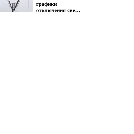
графики
отключения света
на 5 и 6 августа
введены на
долгие часы