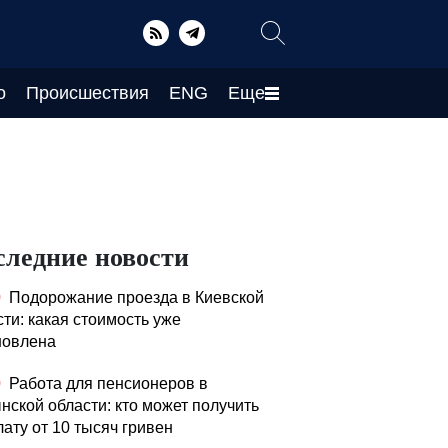
о
Происшествия
ENG
Еще
следние новости
0
Подорожание проезда в Киевской
сти: какая стоимость уже
новлена
0
Работа для пенсионеров в
нской области: кто может получить
лату от 10 тысяч гривен