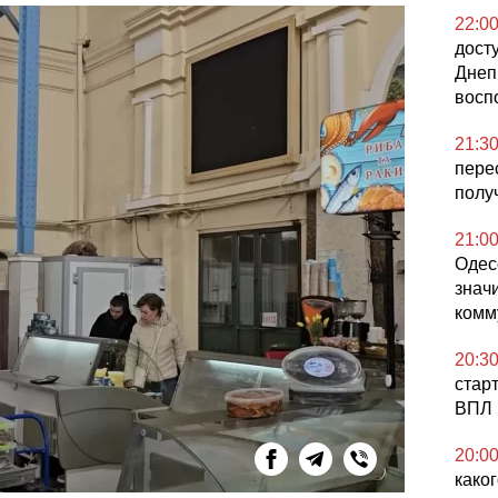
22:0
дост
Днеп
восп
21:3
пере
полу
21:0
Одес
знач
комм
20:3
стар
ВПЛ 
20:0
како