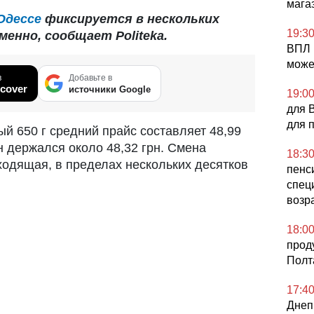
мага
Одессе
фиксируется в нескольких
19:3
енно, сообщает Politeka.
ВПЛ 
може
в
Добавьте в
cover
источники Google
19:0
для 
для 
й 650 г средний прайс составляет 48,99
он держался около 48,32 грн. Смена
18:3
ходящая, в пределах нескольких десятков
пенси
спец
возр
18:0
прод
Полт
17:4
Днеп