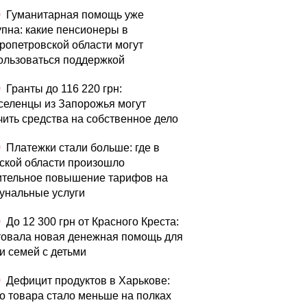
0
Гуманитарная помощь уже
упна: какие пенсионеры в
ропетровской области могут
ользоваться поддержкой
0
Гранты до 116 220 грн:
селенцы из Запорожья могут
чить средства на собственное дело
0
Платежки стали больше: где в
ской области произошло
ительное повышение тарифов на
унальные услуги
0
До 12 300 грн от Красного Креста:
товала новая денежная помощь для
и семей с детьми
0
Дефицит продуктов в Харькове:
го товара стало меньше на полках