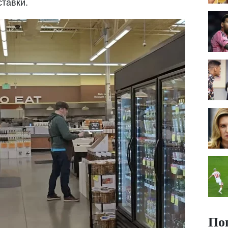
тавки.
По