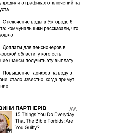
упредили о графиках отключений на
уста
0
Отключение воды в Ужгороде 6
ста: коммунальщики рассказали, что
зошло
0
Доплаты для пенсионеров в
овской области: у кого есть
шие шансы получить эту выплату
0
Повышение тарифов на воду в
оне: стало известно, когда примут
ние
ВИНИ ПАРТНЕРІВ
15 Things You Do Everyday
That The Bible Forbids: Are
You Guilty?