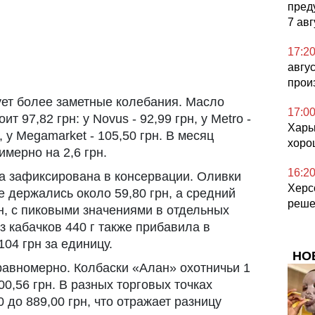
пред
7 авг
17:2
авгу
прои
ет более заметные колебания. Масло
17:0
т 97,82 грн: у Novus - 92,99 грн, у Metro -
Харьк
н, у Megamarket - 105,50 грн. В месяц
хоро
мерно на 2,6 грн.
16:2
а зафиксирована в консервации. Оливки
Херс
мае держались около 59,80 грн, а средний
реше
рн, с пиковыми значениями в отдельных
из кабачков 440 г также прибавила в
104 грн за единицу.
НО
равномерно. Колбаски «Алан» охотничьи 1
00,56 грн. В разных торговых точках
 до 889,00 грн, что отражает разницу