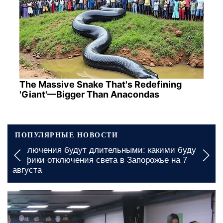
The Massive Snake That's Redefining
'Giant'—Bigger Than Anacondas
ПОПУЛЯРНЫЕ НОВОСТИ
удут
В Винницкой области на многие часы останутс
7
без света: кому следует быть готовыми к
графикам отключения на 7 августа
сегодня, 11:00