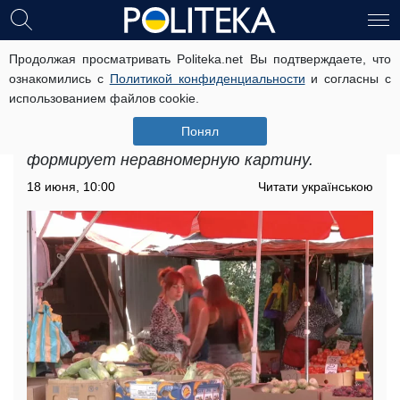
Продолжая просматривать Politeka.net Вы подтверждаете, что
Подорожание продуктов в
ознакомились с
Политикой конфиденциальности
и согласны с
Запорожье: как были изменены
использованием файлов cookie.
цены, подробности
Понял
Подорожание продуктов в Запорожье
формирует неравномерную картину.
18 июня, 10:00
Читати українською