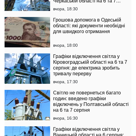
Черкаській області на 6 та 7
серпня
вчора, 18:30
Грошова допомога в Одеській
області: які документи необхідні
для швидкого отримання
вчора, 18:00
Графіки відключення світла у
Кіровоградській області на 6 та 7
серпня: де електрика зробить
тривалу перерву
вчора, 17:30
Світло не повернеться багато
годин: введено графіки
відключень у Полтавській області
на 6 та 7 серпня
вчора, 16:30
Графіки відключення світла у
Вінницькій області на 6 серпня: