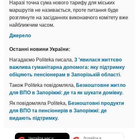
Наразі точна сума нового тарифу для міських
маршрутів не називається, проте питання буде
розглянуте на засіданнях виконавчого комітету вже
найближчим часом.
Джерело
Останні новини України:
Нагадаємо Politeka писала,
З 'явилася життєво
важлива гуманітарна допомога: яку підтримку
обіцяють пенсіонерам в Запорізькій області.
Також Politeka повідомляла,
Безкоштовне житло
для ВПО в Запоріжжі: де та як шукати домівку.
Як повідомляла Politeka,
Безкоштовні продукти
для ВПО та пенсіонерів в Запоріжжі: де
видають підтримку.
Читайте нас у
Додайте в