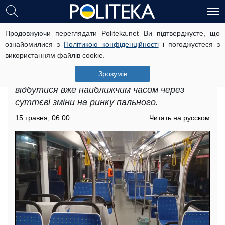
Продовжуючи переглядати Politeka.net Ви підтверджуєте, що
Подорожчання проїзду в Запоріжжі:
ознайомилися з
Політикою конфіденційності
і погоджуєтеся з
що пасажирам варто знати про
використанням файлів cookie.
підняття тарифів
Зрозумів
Подорожчання проїзду в Запоріжжі може
відбутися вже найближчим часом через
суттєві зміни на ринку пального.
15 травня, 06:00
Читать на русском