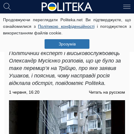
Продовжуючи переглядати Politeka.net Ви підтверджуєте, що
«В середньому десь двічі на
ознайомилися з
Політикою конфіденційності
і погоджуєтеся з
місяць»: експерт розповів, як часто
використанням файлів cookie.
рф може влаштовувати масштабні
обстріли України
Зрозумів
Політичний експерт і військовослужбовець
Олександр Мусієнко розповів, що це було за
таке перемир’я на Трійцю, про яке заявив
Ушаков, і пояснив, чому насправді росія
відклала обстріл, повідомляє Politeka.
1 червня, 16:20
Читать на русском