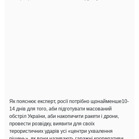
Як пояснює експерт, росії потрібно щонайменше10-
14 днів для того, аби підготувати масований
обстріл України, аби накопичити ракети і дрони,
провести розвідку, виявити для своїх
терористичних ударів усі «центри ухвалення
рішень», як вони називають гаражні кооперативи,