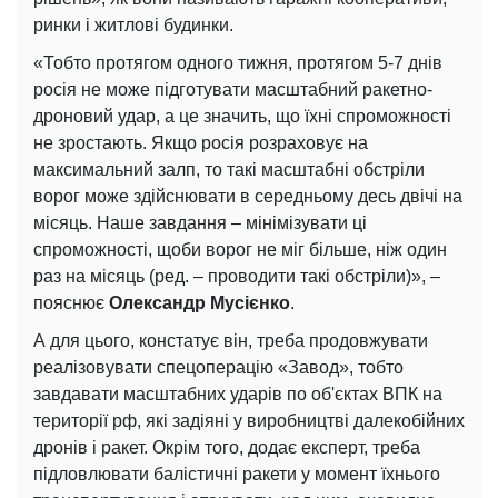
ринки і житлові будинки.
«Тобто протягом одного тижня, протягом 5-7 днів
росія не може підготувати масштабний ракетно-
дроновий удар, а це значить, що їхні спроможності
не зростають. Якщо росія розраховує на
максимальний залп, то такі масштабні обстріли
ворог може здійснювати в середньому десь двічі на
місяць. Наше завдання – мінімізувати ці
спроможності, щоби ворог не міг більше, ніж один
раз на місяць (ред. – проводити такі обстріли)», –
пояснює
Олександр Мусієнко
.
А для цього, констатує він, треба продовжувати
реалізовувати спецоперацію «Завод», тобто
завдавати масштабних ударів по об'єктах ВПК на
території рф, які задіяні у виробництві далекобійних
дронів і ракет. Окрім того, додає експерт, треба
підловлювати балістичні ракети у момент їхнього