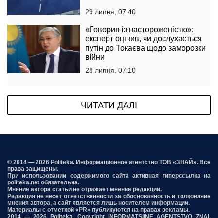
29 липня, 07:40
«Говорив із настороженістю»:
експерт оцінив, чи дослухається
путін до Токаєва щодо заморозки
війни
28 липня, 07:10
ЧИТАТИ ДАЛІ
© 2014 — 2026 Politeka. Информационное агентство ТОВ «ЗНАЙ». Все
права защищены.
При использовании содержимого сайта активная гиперссылка на
politeka.net обязательна.
Мнение автора статьи не отражает мнение редакции.
Редакция не несет ответственности за обоснованность и толкование
мнения автора, а сайт является лишь носителем информации.
Материалы с отметкой «PR» публикуются на правах рекламы.
2014 — 2026 Politeka. Copyright INFORMATSIINE AGENTSTVO ZNAI,