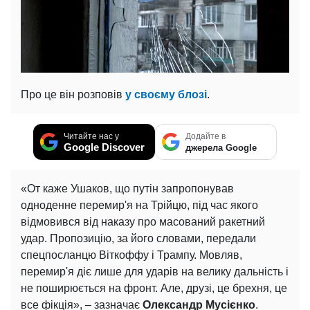
Про це він розповів
у своєму блозі
.
Читайте нас у
Додайте в
Google Discover
джерела Google
«От каже Ушаков, що путін запропонував
одноденне перемир'я на Трійцю, під час якого
відмовився від наказу про масований ракетний
удар. Пропозицію, за його словами, передали
спецпосланцю Віткоффу і Трампу. Мовляв,
перемир'я діє лише для ударів на велику дальність і
не поширюється на фронт. Але, друзі, це брехня, це
все фікція», – зазначає
Олександр Мусієнко
.