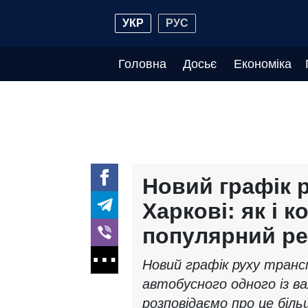
УКР
РУС
Головна
Досьє
Економіка
Новий графік 
Харкові: як і к
популярний р
Новий графік руху транс
автобусного одного із в
розповідаємо про це біль