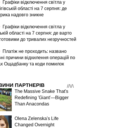
0
Графіки відключення світла у
гівській області на 7 серпня: де
трика надовго зникне
0
Графіки відключення світла у
ькій області на 7 серпня: де варто
 готовими до тривалих незручностей
0
Платіж не проходить: названо
вні причини відхилення операцій по
ах Ощадбанку та коди помилок
ВИНИ ПАРТНЕРІВ
The Massive Snake That's
Redefining 'Giant'—Bigger
Than Anacondas
Olena Zelenska's Life
Changed Overnight