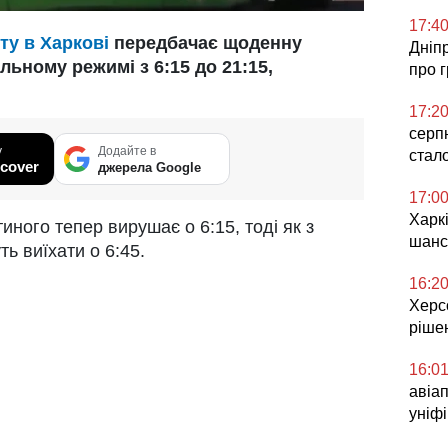
17:4
ту в Харкові
передбачає щоденну
Дніп
льному режимі з 6:15 до 21:15,
про 
17:2
серп
у
Додайте в
стал
cover
джерела Google
17:0
Харкі
ного тепер вирушає о 6:15, тоді як з
шанс
ь виїхати о 6:45.
16:2
Херсо
ріше
16:0
авіа
уніф