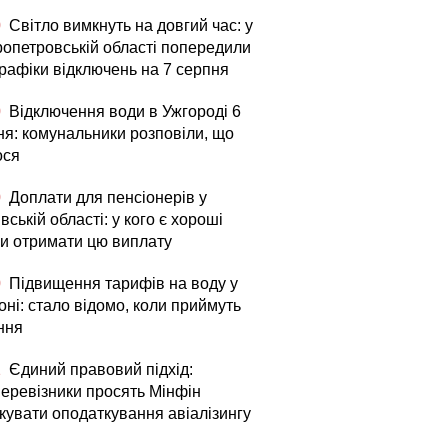
0
Світло вимкнуть на довгий час: у
ропетровській області попередили
графіки відключень на 7 серпня
0
Відключення води в Ужгороді 6
ня: комунальники розповіли, що
ося
0
Доплати для пенсіонерів у
вській області: у кого є хороші
и отримати цю виплату
0
Підвищення тарифів на воду у
ні: стало відомо, коли приймуть
ння
1
Єдиний правовий підхід:
перевізники просять Мінфін
ікувати оподаткування авіалізингу