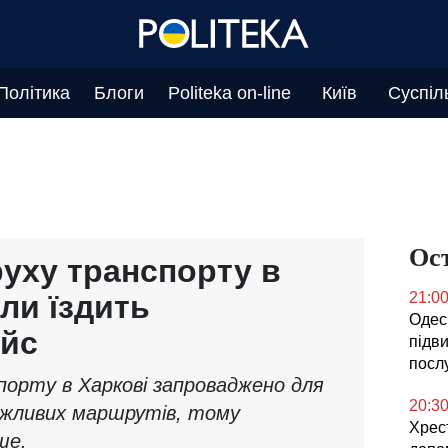
Політика
Блоги
Politeka on-line
Київ
Суспіл
Ос
руху транспорту в
оли їздить
21:0
Одесь
ейс
підв
посл
порту в Харкові запроваджено для
20:3
ажливих маршрутів, тому
Хрес
ше.