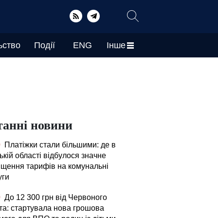
ьство
Події
ENG
Інше
танні новини
0
Платіжки стали більшими: де в
кій області відбулося значне
ищення тарифів на комунальні
уги
0
До 12 300 грн від Червоного
та: стартувала нова грошова