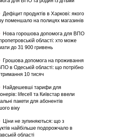
мога для ВПО та родин із дітьми
0
Дефіцит продуктів в Харкові: якого
ру поменшало на полицях магазинів
0
Нова горошова допомога для ВПО
пропетровській області: хто може
мати до 31 900 гривень
0
Грошова допомога на проживання
ВПО в Одеській області: що потрібно
отримання 10 тисяч
0
Найдешевші тарифи для
онерів: lifecell та Київстар ввели
альні пакети для абонентів
шого віку
0
Ціни не зупиняються: що з
уктів найбільше подорожчало в
авській області