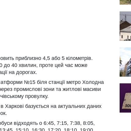
вить приблизно 4,5 або 5 кілометрів.
0 до 40 хвилин, проте цей час може
ції на дорогах.
латформи №15 біля станції метро Холодна
через промислові зони та житлові масиви
очівському провулку.
 в Харкові базується на актуальних даних
ок.
буси відходять о 6:45, 7:15, 7:38, 8:05,
 13:45, 15:10, 16:30, 17:20, 18:10, 19:00,