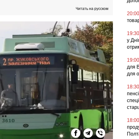
допо
Читать на русском
20:0
това
19:3
у Дні
отри
19:0
для 
для 
18:3
пенсі
спеці
стар
18:0
прод
Полт