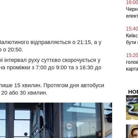
16:0
Черні
елек
15:4
Київс
Залютиного відправляється о 21:15, а у
бути
 о 20:50.
15:2
ні інтервал руху суттєво скорочується у
голо
на проміжки з 7:00 до 9:00 та з 16:30 до
карт
 лише 15 хвилин. Протягом дня автобуси
НО
 20 або 30 хвилин.