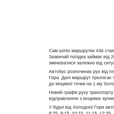
Сам шлях маршрутки 43е стано
Зазвичай поїздка займає від 2
змінюватися залежно від ситуа
Автобус розпочинає рух від п
Гора. Далі маршрут пролягає 
до кінцевої точки на 1-му Зол
Новий графік руху транспорту
відправлення з кінцевих зупин
У будні від Холодної Гори авто
8:25, 9:15, 10:15, 11:15, 12:35,