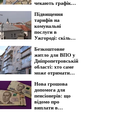
чекають графіки
відключення
Підвищення
світла на 6 та 7
тарифів на
серпня
комунальні
послуги в
Ужгороді: скільки
доведеться
Безкоштовне
заплатити
житло для ВПО у
Дніпропетровській
області: хто саме
може отримати
дім
Нова грошова
допомога для
пенсіонерів: що
відомо про
виплати в
Харківській
області