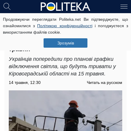
Продовжуючи переглядати Politeka.net Ви підтверджуєте, що
Електроенергія зникне на багато
ознайомилися з
Політикою конфіденційності
і погоджуєтеся з
годин: з'явилися графіки
використанням файлів cookie.
відключень світла у
Кіровоградській області на 15
Зрозумів
травня
Українців попередили про планові графіки
відключення світла, що будуть тривати у
Кіровоградській області на 15 травня.
14 травня, 12:30
Читать на русском