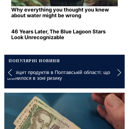
Why everything you thought you knew
about water might be wrong
46 Years Later, The Blue Lagoon Stars
Look Unrecognizable
ПОПУЛЯРНІ НОВИНИ
Вимкнення будуть тривалими: якими будуть
графіки відключення світла у Запоріжжі на 7
серпня
сьогодні, 19:00