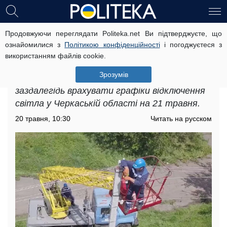
Продовжуючи переглядати Politeka.net Ви підтверджуєте, що
Графіки відключення світла у
ознайомилися з
Політикою конфіденційності
і погоджуєтеся з
Черкаській області на 21 травня: де
використанням файлів cookie.
електрики стане менше
Зрозумів
Мешканцям регіону рекомендують
заздалегідь врахувати графіки відключення
світла у Черкаській області на 21 травня.
20 травня, 10:30
Читать на русском