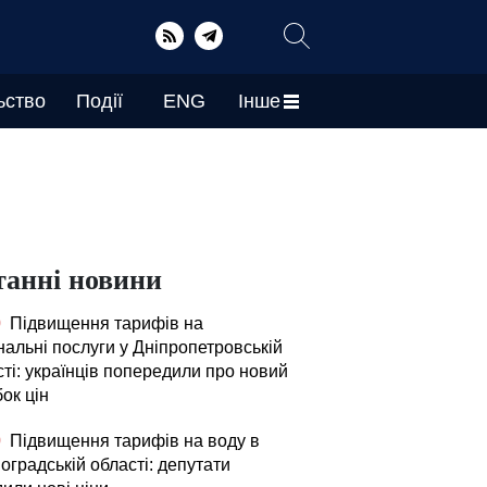
ьство
Події
ENG
Інше
танні новини
0
Підвищення тарифів на
нальні послуги у Дніпропетровській
ті: українців попередили про новий
ок цін
0
Підвищення тарифів на воду в
оградській області: депутати