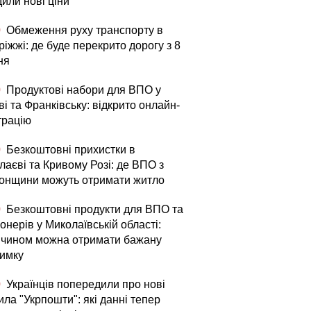
или нові ціни
0
Обмеження руху транспорту в
іжжі: де буде перекрито дорогу з 8
ня
0
Продуктові набори для ВПО у
і та Франківську: відкрито онлайн-
трацію
0
Безкоштовні прихистки в
лаєві та Кривому Розі: де ВПО з
онщини можуть отримати житло
0
Безкоштовні продукти для ВПО та
онерів у Миколаївській області:
 чином можна отримати бажану
римку
0
Українців попередили про нові
ла "Укрпошти": які данні тепер