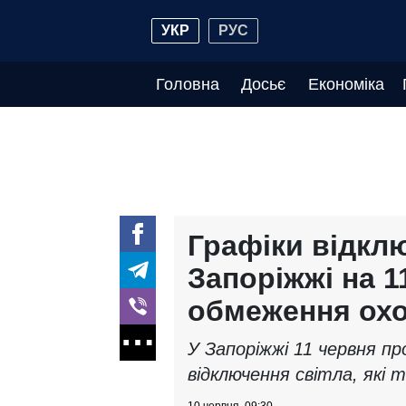
УКР
РУС
Головна
Досьє
Економіка
Графіки відклю
Запоріжжі на 1
обмеження охо
У Запоріжжі 11 червня п
відключення світла, які 