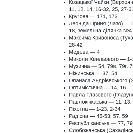
Козацької Чайки (Верхоянс
11, 12, 14, 16-32, 25, 27-
Кругова — 171, 173
Леоніда Приня (Лазо) — 2,
18, земельна ділянка №4
Максима Кривоноса (Тухаче
28-42
Медова — 4
Миколи Хвильового — 1-1
Музична — 54, 79в, 79г, 7
Ніжинська — 37, 54
Опанаса Андрієвського (З
Оптимістична — 14, 16
Павла Глазового (Глазун
Павлокічкаська — 11, 13,
Піхотна — 1-23, 2-34
Радісна — 45-53, 57, 59
Республіканська — 77, 79,
Слобожанська (Сахалінсь