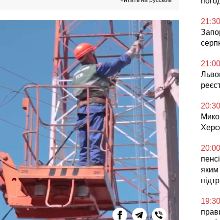
Читать на русском
погод
21:3
Запор
серп
21:0
Львов
реєс
20:3
Мико
Херс
20:0
пенсі
яким
підт
19:3
прави