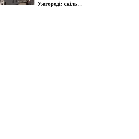
Ужгороді: скільки
доведеться
заплатити