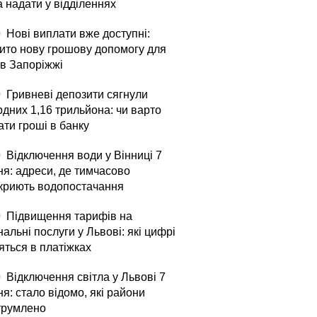
а надати у відділеннях
0
Нові виплати вже доступні:
рито нову грошову допомогу для
в Запоріжжі
0
Гривневі депозити сягнули
рдних 1,16 трильйона: чи варто
ати гроші в банку
0
Відключення води у Вінниці 7
ня: адреси, де тимчасово
криють водопостачання
0
Підвищення тарифів на
альні послуги у Львові: які цифрі
яться в платіжках
0
Відключення світла у Львові 7
я: стало відомо, які райони
трумлено