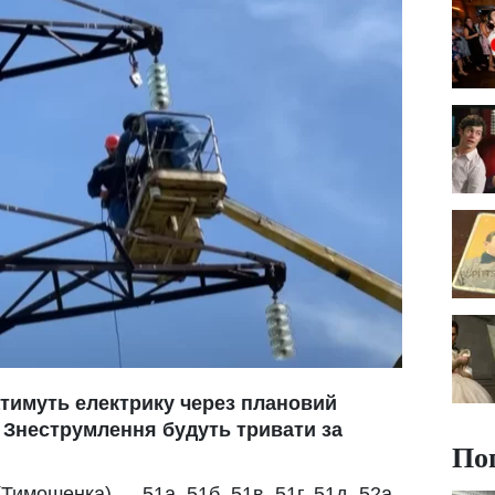
атимуть елек
трику через плановий
 Знеструмлення будуть тривати за
По
Тимошенка) — 51а, 51б, 51в, 51г, 51д, 52а