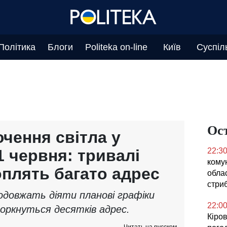
Політика
Блоги
Politeka on-line
Київ
Суспіл
Ос
чення світла у
1 червня: тривалі
22:3
кому
плять багато адрес
облас
стриб
родовжать діяти планові графіки
22:0
торкнуться десятків адрес.
Кіров