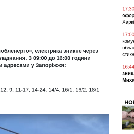
17:3
офор
Харкі
17:0
кому
облас
обленерго», електрика зникне через
стикн
аднання. З 09:00 до 16:00 години
и адресами у Запоріжжя:
16:4
знищ
Миха
2, 9, 11-17, 14-24, 14/4, 16/1, 16/2, 18/1
НО