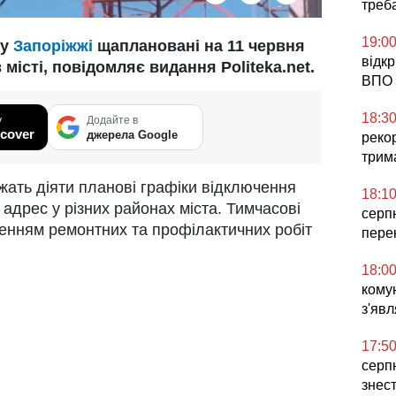
треб
19:0
 у
Запоріжжі
щаплановані на 11 червня
відк
місті, повідомляє видання Politeka.net.
ВПО 
18:3
у
Додайте в
cover
джерела Google
реко
трим
жать діяти планові графіки відключення
18:1
в адрес у різних районах міста. Тимчасові
серп
енням ремонтних та профілактичних робіт
пере
18:0
комун
з'явл
17:5
серпн
знес