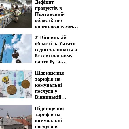
Дефіцит
продуктів в
Полтавській
області: що
опинилося в зоні
ризику
У Вінницькій
області на багато
годин залишаться
без світла: кому
варто бути
готовими до
Підвищення
графіків
тарифів на
відключення на 7
комунальні
серпня
послуги у
Вінницькій
області: ціни
Підвищення
можуть злетіти
тарифів на
майже в двічі
комунальні
послуги в