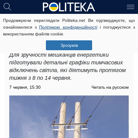
Продовжуючи переглядати Politeka.net Ви підтверджуєте, що
Графіки відключення світла у
ознайомилися з
Політикою конфіденційності
і погоджуєтеся з
Запоріжжі на тиждень з 8 по 14
використанням файлів cookie.
червня: в які дні триватимуть
багатогодинні знеструмлення
Зрозумів
Для зручності мешканців енергетики
підготували детальні графіки тимчасових
відключень світла, які діятимуть протягом
тижня з 8 по 14 червня.
7 червня, 15:30
Читать на русском