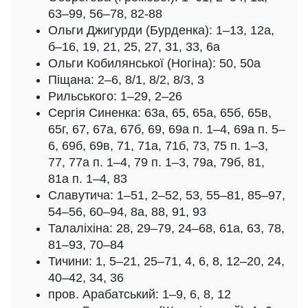
63–99, 56–78, 82-88
Ольги Джигурди (Бурденка): 1–13, 12а,
б–16, 19, 21, 25, 27, 31, 33, 6а
Ольги Кобилянської (Ногіна): 50, 50а
Піщана: 2–6, 8/1, 8/2, 8/3, 3
Рильського: 1–29, 2–26
Сергія Синенка: 63а, 65, 65а, 65б, 65в,
65г, 67, 67а, 67б, 69, 69а п. 1–4, 69а п. 5–
6, 69б, 69в, 71, 71а, 71б, 73, 75 п. 1–3,
77, 77а п. 1–4, 79 п. 1–3, 79а, 79б, 81,
81а п. 1–4, 83
Славутича: 1–51, 2–52, 53, 55–81, 85–97,
54–56, 60–94, 8а, 88, 91, 93
Талаліхіна: 28, 29–79, 24–68, 61а, 63, 78,
81–93, 70–84
Тичини: 1, 5–21, 25–71, 4, 6, 8, 12–20, 24,
40–42, 34, 36
пров. Арабатський: 1–9, 6, 8, 12