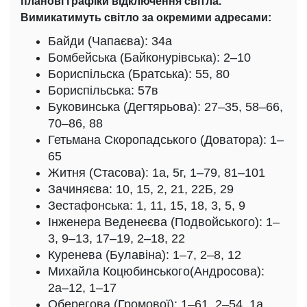
планові графіки відключення світла.
Вимикатимуть світло за окремими адресами:
Байди (Чапаєва): 34а
Бомбейська (Байконурівська): 2–10
Бориспільска (Братська): 55, 80
Бориспільська: 57в
Буковинська (Дегтярьова): 27–35, 58–66,
70–86, 88
Гетьмана Скоропадського (Доватора): 1–
65
Житня (Стасова): 1а, 5г, 1–79, 81–101
Зачиняєва: 10, 15, 2, 21, 22Б, 29
Зестафонська: 1, 11, 15, 18, 3, 5, 9
Інженера Веденеєва (Подвойського): 1–
3, 9–13, 17–19, 2–18, 22
Куренева (Булавіна): 1–7, 2–8, 12
Михайла Коцюбинського(Андросова):
2а–12, 1–17
Оберегова (Громової): 1–61, 2–54, 1а,