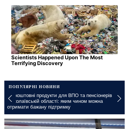
Scientists Happened Upon The Most
Terrifying Discovery
ПОПУЛЯРНІ НОВИНИ
а пенсіонерів у
Підвищення тарифів на комунальні 
ином можна
Полтавській області: з якою вартіс
стикнуться у платіжках
сьогодні, 05:00