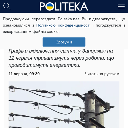
Продовжуючи переглядати Politeka.net Ви підтверджуєте, що
Графіки відключення світла у
ознайомилися з
Політикою конфіденційності
і погоджуєтеся з
Запоріжжі на 12 червня: варто
використанням файлів cookie.
підготуватися до тривалої
відсутності електрики
Зрозумів
Графіки відключення світла у Запоріжжі на
12 червня триватимуть через роботи, що
проводитимуть енергетики.
11 червня, 09:30
Читать на русском