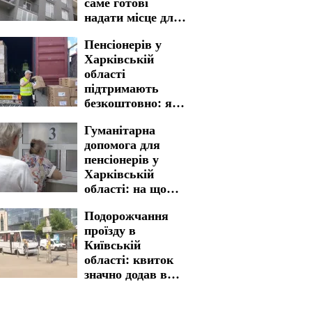
саме готові
надати місце для
проживання
Пенсіонерів у
Харківській
області
підтримають
безкоштовно: яку
гуманітарну
Гуманітарна
допомогу можна
допомога для
отримати
пенсіонерів у
Харківській
області: на що
можна
Подорожчання
розраховувати
проїзду в
українцям
Київській
області: квиток
значно додав в
вартості