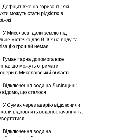
Дефіцит вже на горизонті: які
кти можуть стати рідкістю в
ріжжі
0
У Миколаєві дали землю під
льне містечко для ВПО: на воду та
лізацію грошей немає
0
Гуманітарна допомога вже
упна: що можуть отримати
онери в Миколаївській області
0
Відключення води на Львівщині:
о відомо, що сталося
0
У Сумах через аварію відключили
: коли відновлять водопостачання та
 звертатися
0
Відключення води на