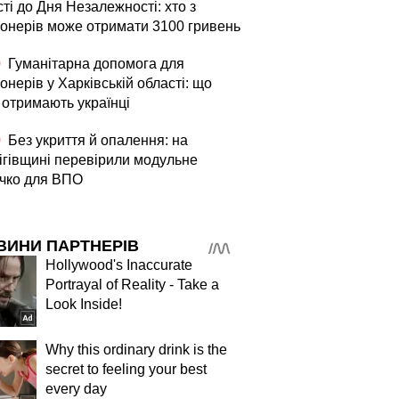
ті до Дня Незалежності: хто з
іонерів може отримати 3100 гривень
0
Гуманітарна допомога для
онерів у Харківській області: що
 отримають українці
0
Без укриття й опалення: на
ігівщині перевірили модульне
ечко для ВПО
ВИНИ ПАРТНЕРІВ
Hollywood's Inaccurate
Portrayal of Reality - Take a
Look Inside!
Why this ordinary drink is the
secret to feeling your best
every day