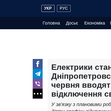
УКР
РУС
Головна
Досьє
Економіка
Електрики ста
Дніпропетровсь
червня вводят
відключення с
У зв'язку з плановими 