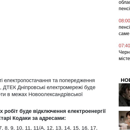
облас
пенс
08:0
пенсі
саме
07:4
Черн
міст
НО
ті електропостачання та попередження
, ДТЕК Дніпровські електромережі буде
оти в межах Новоолександрівської
х робіт буде відключення електроенергії
Старі Кодаки за адресами:
7, 8, 9, 10, 11, 11/А, 12, 13, 14, 15, 16, 17,