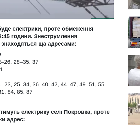
буде електрики, проте обмеження
18:45 години. Знеструмлення
 знаходяться ща адресами:
9
–26, 28–35, 37
21
–23, 25–34, 36–40, 42, 44–47, 49–51, 55–
81, 84, 85, 87
атимуть електрику селі Покровка, проте
ки адрес: