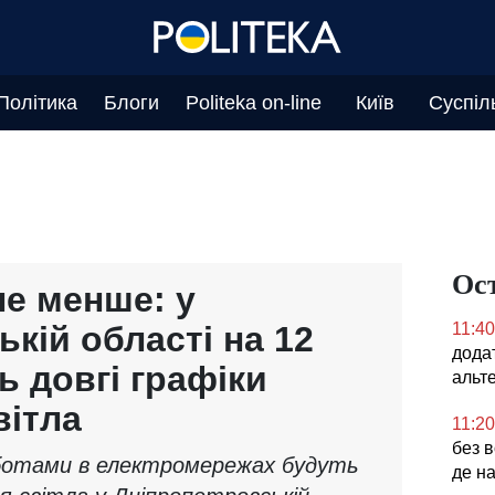
Політика
Блоги
Politeka on-line
Київ
Суспіл
Ос
не менше: у
кій області на 12
11:40
дода
ь довгі графіки
альт
вітла
11:20
без в
роботами в електромережах будуть
де н