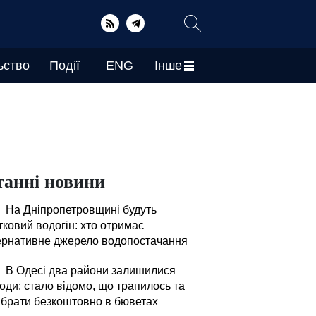
ьство
Події
ENG
Інше
танні новини
На Дніпропетровщині будуть
тковий водогін: хто отримає
ернативне джерело водопостачання
В Одесі два райони залишилися
оди: стало відомо, що трапилось та
абрати безкоштовно в бюветах