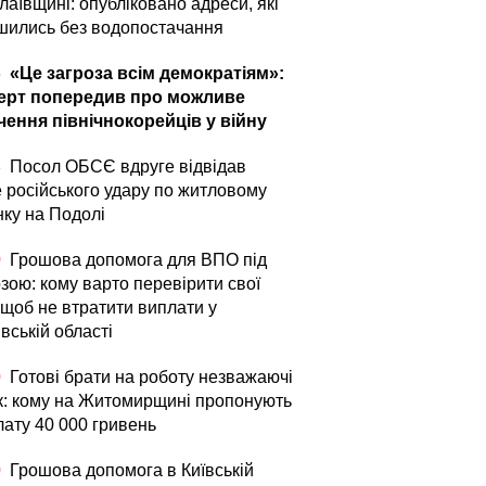
аївщині: опубліковано адреси, які
шились без водопостачання
5
«Це загроза всім демократіям»:
ерт попередив про можливе
чення північнокорейців у війну
3
Посол ОБСЄ вдруге відвідав
е російського удару по житловому
нку на Подолі
0
Грошова допомога для ВПО під
зою: кому варто перевірити свої
 щоб не втратити виплати у
вській області
0
Готові брати на роботу незважаючі
ік: кому на Житомирщині пропонують
лату 40 000 гривень
0
Грошова допомога в Київській