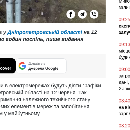
Микол
зали
09:2
експ
а у
Дніпропетровській області
на 12
залу
о годин поспіль, пише видання
09:1
місц
буди
у
Додайте в
cover
джерела Google
09:0
загро
дані,
ми в електромережах будуть діяти графіки
Харкі
тровській області на 12 червня. Такі
тримання належного технічного стану
08:4
емих елементів мереж та запобігання
на в
м у майбутньому.
зарп
08:2