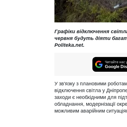
Графіки відключення світл
червня будуть діяти багат
Politeka.net.
Читайте нас 
Google Dis
У зв'язку з плановими робота
відключення світла у Дніпропе
заходи є необхідними для під
обладнання, модернізації окр
можливим аварійним ситуація