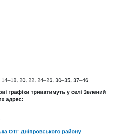
 14–18, 20, 22, 24–26, 30–35, 37–46
ові графіки триватимуть у селі Зелений
их адрес:
Г
ка ОТГ Дніпровського району