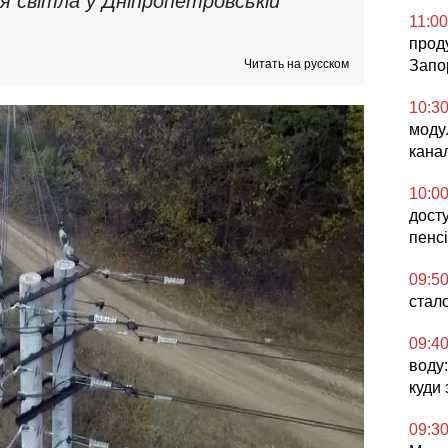
я світла у Дніпропетровській
11:00
проду
Читать на русском
Запо
10:3
моду
кана
10:0
дост
пенсі
09:5
стал
09:4
воду
куди
09:3