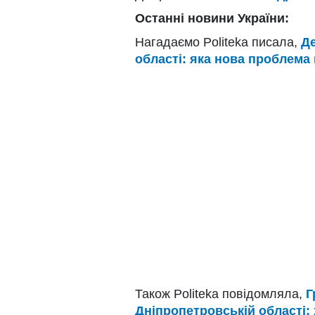
Останні новини України:
Нагадаємо Politeka писала,
Де
області: яка нова проблема 
Також Politeka повідомляла,
Г
Дніпропетровській області: 