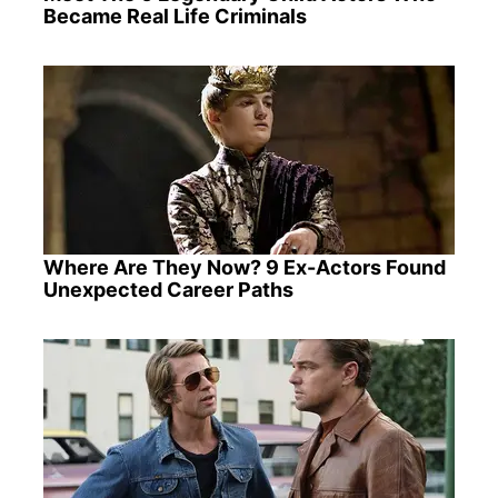
Became Real Life Criminals
Where Are They Now? 9 Ex-Actors Found
Unexpected Career Paths