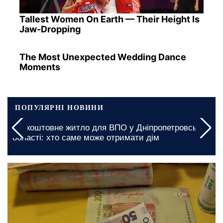
Tallest Women On Earth — Their Height Is
Jaw-Dropping
The Most Unexpected Wedding Dance
Moments
ПОПУЛЯРНІ НОВИНИ
Графіки відключення світла в Київській області на
5 серпня: які зміни підготували за десятками
адрес
сьогодні, 10:00