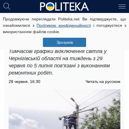
Продовжуючи переглядати Politeka.net Ви підтверджуєте, що
Тримайте павербанки напоготові:
ознайомилися з
Політикою конфіденційності
і погоджуєтеся з
введено графіки відключення
використанням файлів cookie.
світла у Чернігівській області на
тиждень з 29 червня по 5 липня
Зрозумів
Тимчасові графіки відключення світла у
Чернігівській області на тиждень з 29
червня по 5 липня пов’язані з виконанням
ремонтних робіт.
28 червня, 16:30
Читать на русском