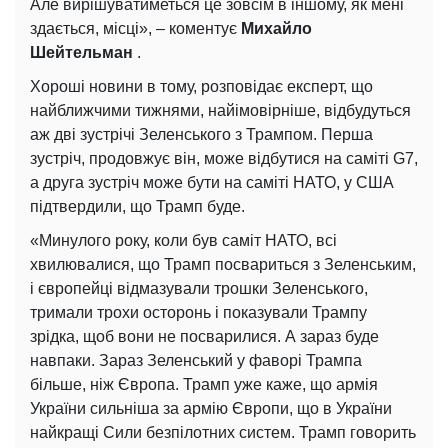
Але вирішуватиметься це зовсім в іншому, як мені
здається, місці», – коментує
Михайло
Шейтельман
.
Хороші новини в тому, розповідає експерт, що
найближчими тижнями, найімовірніше, відбудуться
аж дві зустрічі Зеленського з Трампом. Перша
зустріч, продовжує він, може відбутися на саміті G7,
а друга зустріч може бути на саміті НАТО, у США
підтвердили, що Трамп буде.
«Минулого року, коли був саміт НАТО, всі
хвилювалися, що Трамп посвариться з Зеленським,
і європейці відмазували трошки Зеленського,
тримали трохи осторонь і показували Трампу
зрідка, щоб вони не посварилися. А зараз буде
навпаки. Зараз Зеленський у фаворі Трампа
більше, ніж Європа. Трамп уже каже, що армія
України сильніша за армію Європи, що в України
найкращі Сили безпілотних систем. Трамп говорить