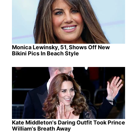
Monica Lewinsky, 51, Shows Off New
Bikini Pics In Beach Style
Kate Middleton's Daring Outfit Took Prince
William's Breath Away