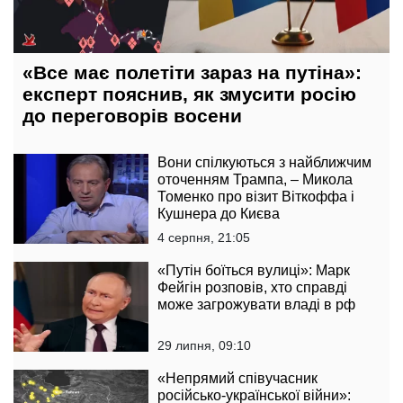
«Все має полетіти зараз на путіна»:
експерт пояснив, як змусити росію
до переговорів восени
Вони спілкуються з найближчим
оточенням Трампа, – Микола
Томенко про візит Віткоффа і
Кушнера до Києва
4 серпня, 21:05
«Путін боїться вулиці»: Марк
Фейгін розповів, хто справді
може загрожувати владі в рф
29 липня, 09:10
«Непрямий співучасник
російсько-української війни»: