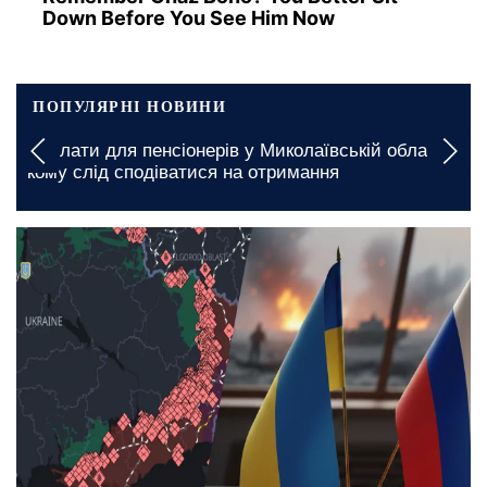
Down Before You See Him Now
ПОПУЛЯРНІ НОВИНИ
У Чернігівській області вводять багатогодинні
:
обмеження: де чекають графіки відключення
світла на 6 та 7 серпня
вчора, 09:00