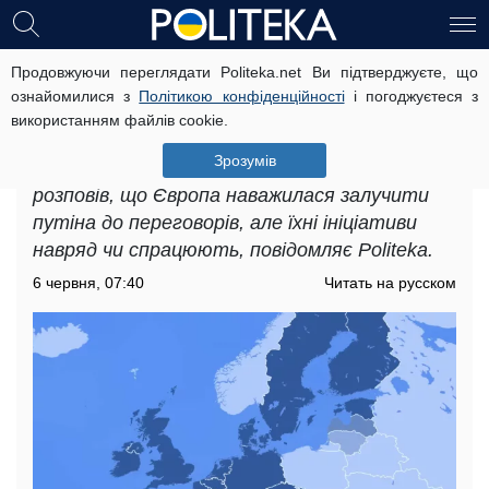
Продовжуючи переглядати Politeka.net Ви підтверджуєте, що
«Ви готуєте черговий мирний
ознайомилися з
Політикою конфіденційності
і погоджуєтеся з
план»: експерт оцінив можливості
використанням файлів cookie.
Європи
Зрозумів
Політтехнолог Михайло Шейтельман
розповів, що Європа наважилася залучити
путіна до переговорів, але їхні ініціативи
навряд чи спрацюють, повідомляє Politeka.
6 червня, 07:40
Читать на русском