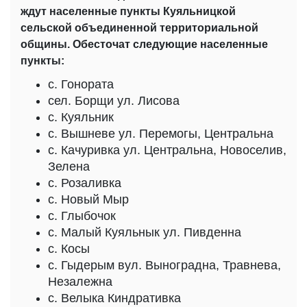
ждут населенные пункты Куяльницкой
сельской объединенной территориальной
общины. Обесточат следующие населенные
пункты:
с. Гонората
сел. Борщи ул. Лисова
с. Куяльник
с. Вышневе ул. Перемогы, Центральна
с. Качуривка ул. Центральна, Новоселив,
Зелена
с. Розаливка
с. Новый Мыр
с. Глыбочок
с. Малый Куяльнык ул. Пивденна
с. Косы
с. Гыдерым вул. Выноградна, Травнева,
Незалежна
с. Велыка Киндративка