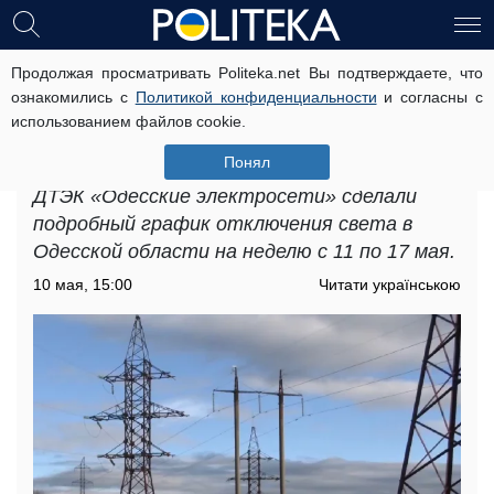
Продолжая просматривать Politeka.net Вы подтверждаете, что
Строгие ограничения на
ознакомились с
Политикой конфиденциальности
и согласны с
электричество: введены графики
использованием файлов cookie.
отключения света в Одесской
области на неделю с 11 по 17 мая
Понял
ДТЭК «Одесские электросети» сделали
подробный график отключения света в
Одесской области на неделю с 11 по 17 мая.
10 мая, 15:00
Читати українською