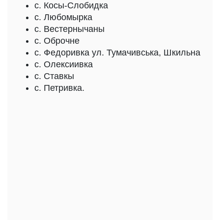
с. Косы-Слобидка
с. Любомырка
с. Вестернычаны
с. Оброчне
с. Федоривка ул. Тумачивська, Шкильна
с. Олексиивка
с. Ставкы
с. Петривка.