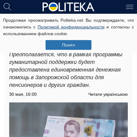
Продолжая просматривать Politeka.net Вы подтверждаете, что
Пенсионеры в Запорожской
ознакомились с
Политикой конфиденциальности
и согласны с
области могут получить денежную
использованием файлов cookie.
помощь: какие условия и размер
поддержки
Понял
Предполагается, что в рамках программы
гуманитарной поддержки будет
предоставлена ​​единовременная денежная
помощь в Запорожской области для
пенсионеров и других граждан.
30 мая, 16:00
Читати українською