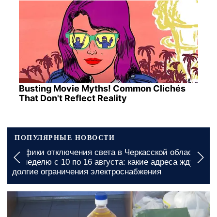
Busting Movie Myths! Common Clichés
That Don't Reflect Reality
ПОПУЛЯРНЫЕ НОВОСТИ
афики отключения света в Черкасской области
Графи
 неделю с 10 по 16 августа: какие адреса ждут
на нед
лгие ограничения электроснабжения
попал
сегодня, 10:00