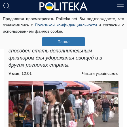
Продолжая просматривать Politeka.net Вы подтверждаете, что
Дефицит продуктов в Полтавской
ознакомились с
Политикой конфиденциальности
и согласны с
области: какая новая проблема
использованием файлов cookie.
возникла
Понял
Дефицит продуктов в Полтавской области
способен стать дополнительным
фактором для удорожания овощей и в
других регионах страны.
9 мая, 12:01
Читати українською