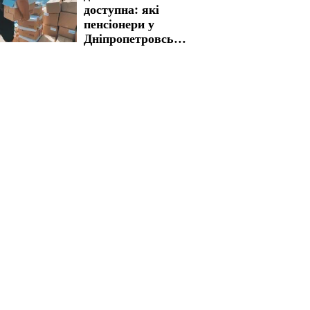
доступна: які
пенсіонери у
Дніпропетровській
області можуть
скористатися
підтримкою