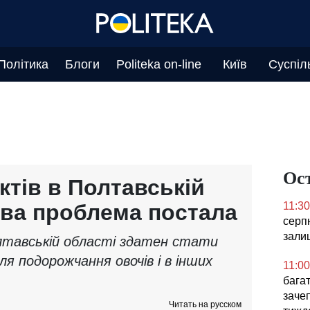
Політика
Блоги
Politeka on-line
Київ
Суспіл
Ос
ктів в Полтавській
ова проблема постала
11:30
серпн
зали
лтавській області здатен стати
 подорожчання овочів і в інших
11:00
бага
заче
Читать на русском