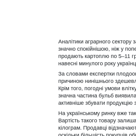
Аналітики аграрного сектору з
значно спокійнішою, ніж у поп
продають картоплю по 5–11 гр
навесні минулого року українц
За словами експертки плодоов
причиною нинішнього здешевл
Крім того, погодні умови вліт
значна частина бульб виявил
активніше збувати продукцію 
На українському ринку вже та
Вартість такого товару залиш
кілограм. Продавці відзначают
оскільки більшість покупців 