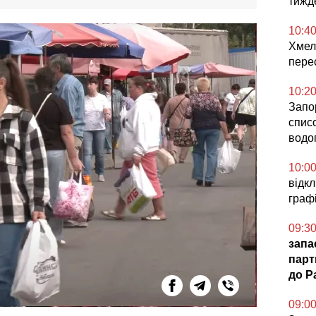
тижд
10:4
Хмел
пере
10:2
Запо
спис
водо
10:0
відк
графі
09:3
запа
парт
до Pa
09:0