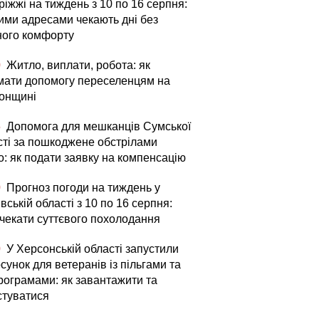
іжжі на тиждень з 10 по 16 серпня:
кими адресами чекають дні без
ного комфорту
0
Житло, виплати, робота: як
мати допомогу переселенцям на
онщині
5
Допомога для мешканців Сумської
сті за пошкоджене обстрілами
о: як подати заявку на компенсацію
0
Прогноз погоди на тиждень у
вській області з 10 по 16 серпня:
 чекати суттєвого похолодання
0
У Херсонській області запустили
сунок для ветеранів із пільгами та
рограмами: як завантажити та
стуватися