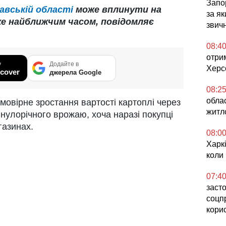
Запор
авській області
може вплинути на
за я
же найближчим часом, повідомляє
звич
08:4
отри
у
Додайте в
Херс
cover
джерела Google
08:2
обла
овірне зростання вартості картоплі через
житл
нулорічного врожаю, хоча наразі покупці
газинах.
08:0
Харкі
коли
07:4
засто
соцп
кори