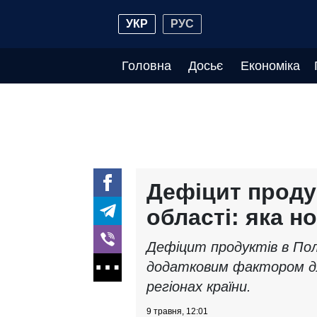
УКР
РУС
Головна
Досьє
Економіка
Дефіцит проду
області: яка н
Дефіцит продуктів в По
додатковим фактором для
регіонах країни.
9 травня, 12:01