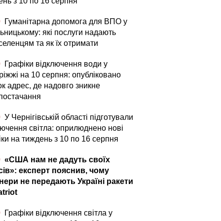
ень з 10 по 16 серпня
0
Гуманітарна допомога для ВПО у
ьницькому: які послуги надають
селенцям та як їх отримати
0
Графіки відключення води у
ріжжі на 10 серпня: опубліковано
ок адрес, де надовго зникне
постачання
0
У Чернігівській області підготували
лючення світла: оприлюднено нові
ки на тиждень з 10 по 16 серпня
0
«США нам не дадуть своїх
сів»: експерт пояснив, чому
нери не передають Україні ракети
triot
0
Графіки відключення світла у