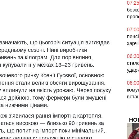
07:2
безк
проп
07:0
пенсі
азначають, що цьогоріч ситуація виглядає
харч
ередньому сезоні. Нині виробники
06:3
ивень за кілограм. Для порівняння,
стал
і купували її у межах 13–23 гривень.
удар
очевого ринку Ксенії Гусєвої, основною
ення стали великі обсяги вирощування.
06:0
комун
ку вплинули на якість урожаю. Через посуху
вста
ася дрібною, тому фермери були змушені
за нижчими цінами.
кож з’явилася рання імпортна картопля.
НО
ається високою — близько 90 гривень за
ь, що попит на імпорт поки мінімальний,
обирає дешевшу продукцію місцевого