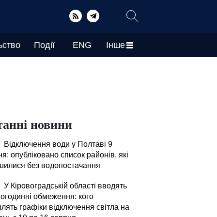
ьство
Події
ENG
Інше
танні новини
Відключення води у Полтаві 9
я: опубліковано список районів, які
шилися без водопостачання
У Кіровоградській області вводять
тогодинні обмеження: кого
плять графіки відключення світла на