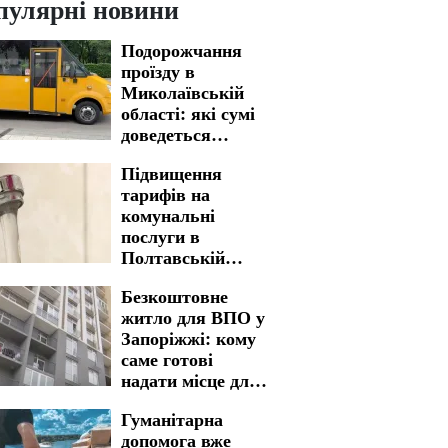
пулярні новини
Подорожчання
проїзду в
Миколаївській
області: які сумі
доведеться
заплатити
Підвищення
тарифів на
комунальні
послуги в
Полтавській
області: з якою
Безкоштовне
вартістю
житло для ВПО у
мешканці
Запоріжжі: кому
стикнуться у
саме готові
платіжках
надати місце для
проживання
Гуманітарна
допомога вже