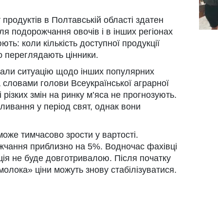
 продуктів в Полтавській області здатен
я подорожчання овочів і в інших регіонах
ють: коли кількість доступної продукції
о переглядають цінники.
али ситуацію щодо інших популярних
а словами голови Всеукраїнської аграрної
 різких змін на ринку м’яса не прогнозують.
ливання у період свят, однак вони
може тимчасово зрости у вартості.
жчання приблизно на 5%. Водночас фахівці
ія не буде довготривалою. Після початку
молока» ціни можуть знову стабілізуватися.