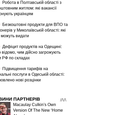
5
Робота в Полтавській області з
оштовним житлом: які вакансії
онують українцям
0
Безкоштовні продукти для ВПО та
онерів у Миколаївській області: які
і можуть видати
0
Дефіцит продуктів на Одещині:
о відомо, чим дійсно загрожують
и РФ по складах
0
Підвищення тарифів на
альні послуги в Одеській області:
новлено нові розцінки
ВИНИ ПАРТНЕРІВ
Macaulay Culkin's Own
Version Of The New ‘Home