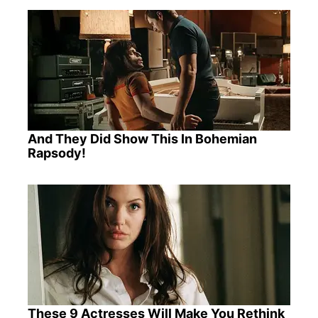
And They Did Show This In Bohemian
Rapsody!
These 9 Actresses Will Make You Rethink