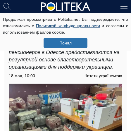
Продолжая просматривать Politeka.net Вы подтверждаете, что
Бесплатные продукты для ВПЛ и
ознакомились с
Политикой конфиденциальности
и согласны с
пенсионеров в Одессе: названы
использованием файлов cookie.
условия получения помощи
Понял
Бесплатные продукты для ВПЛ и
пенсионеров в Одессе предоставляются на
регулярной основе благотворительными
организациями для поддержки украинцев.
18 мая, 10:00
Читати українською