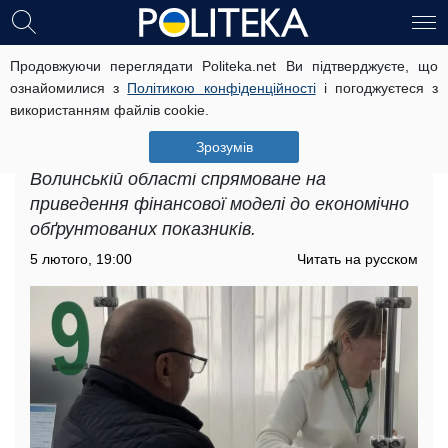
Продовжуючи переглядати Politeka.net Ви підтверджуєте, що
Підвищення тарифів на комунальні
ознайомилися з
Політикою конфіденційності
і погоджуєтеся з
послуги у Волинській області: як
використанням файлів cookie.
змінилися ціни
Зрозумів
Підвищення тарифів на комунальні послуги у
Волинській області спрямоване на
приведення фінансової моделі до економічно
обґрунтованих показників.
5 лютого, 19:00
Читать на русском