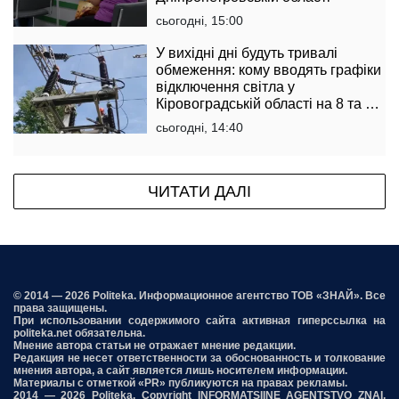
сьогодні, 15:00
У вихідні дні будуть тривалі
обмеження: кому вводять графіки
відключення світла у
Кіровоградській області на 8 та 9
серпня
сьогодні, 14:40
ЧИТАТИ ДАЛІ
© 2014 — 2026 Politeka. Информационное агентство ТОВ «ЗНАЙ». Все
права защищены.
При использовании содержимого сайта активная гиперссылка на
politeka.net обязательна.
Мнение автора статьи не отражает мнение редакции.
Редакция не несет ответственности за обоснованность и толкование
мнения автора, а сайт является лишь носителем информации.
Материалы с отметкой «PR» публикуются на правах рекламы.
2014 — 2026 Politeka. Copyright INFORMATSIINE AGENTSTVO ZNAI,