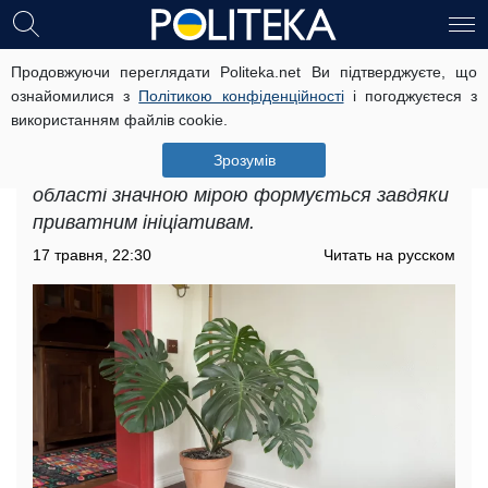
Продовжуючи переглядати Politeka.net Ви підтверджуєте, що
Безкоштовне житло для ВПО в
ознайомилися з
Політикою конфіденційності
і погоджуєтеся з
Полтавській області: в яких
використанням файлів cookie.
населених пунктах його шукати
Зрозумів
Безкоштовне житло для ВПО в Полтавській
області значною мірою формується завдяки
приватним ініціативам.
17 травня, 22:30
Читать на русском