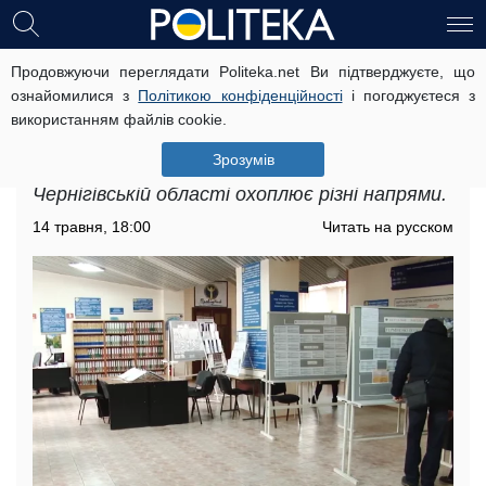
Продовжуючи переглядати Politeka.net Ви підтверджуєте, що
Робота для пенсіонерів у
ознайомилися з
Політикою конфіденційності
і погоджуєтеся з
Чернігівській області: де щомісячно
використанням файлів cookie.
можна мати від 21 тисячі гривень
Зрозумів
Загалом робота для пенсіонерів у
Чернігівській області охоплює різні напрями.
14 травня, 18:00
Читать на русском