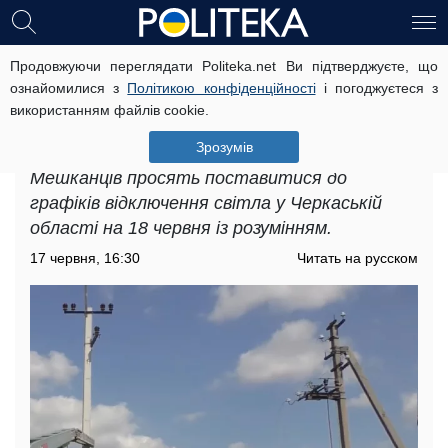
Продовжуючи переглядати Politeka.net Ви підтверджуєте, що
Графіки відключення світла у
ознайомилися з
Політикою конфіденційності
і погоджуєтеся з
Черкаській області на 18 червня:
використанням файлів cookie.
названо адреси, які потрапили під
жорсткі знеструмлення
Зрозумів
Мешканців просять поставитися до
графіків відключення світла у Черкаській
області на 18 червня із розумінням.
17 червня, 16:30
Читать на русском