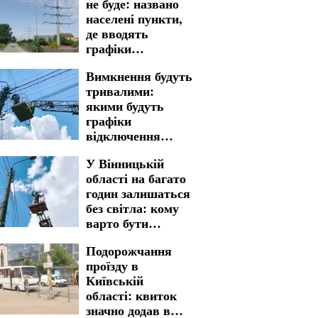
не буде: названо
населені пункти,
де вводять
графіки
відключення
Вимкнення будуть
світла у
тривалими:
Кіровоградській
якими будуть
області на 7
графіки
серпня
відключення
світла у
У Вінницькій
Запоріжжі на 7
області на багато
серпня
годин залишаться
без світла: кому
варто бути
готовими до
Подорожчання
графіків
проїзду в
відключення на 7
Київській
серпня
області: квиток
значно додав в