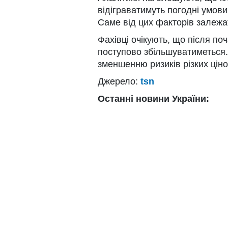
відіграватимуть погодні умов
Саме від цих факторів залежа
Фахівці очікують, що після по
поступово збільшуватиметься. 
зменшенню ризиків різких цін
Джерело:
tsn
Останні новини України: