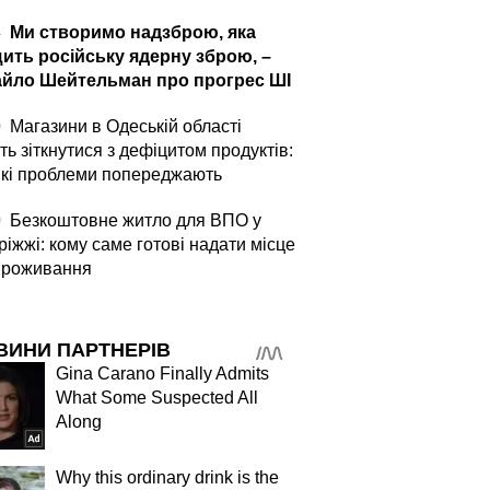
4
Ми створимо надзброю, яка
ить російську ядерну зброю, –
йло Шейтельман про прогрес ШІ
0
Магазини в Одеській області
ь зіткнутися з дефіцитом продуктів:
які проблеми попереджають
0
Безкоштовне житло для ВПО у
іжжі: кому саме готові надати місце
проживання
ВИНИ ПАРТНЕРІВ
Gina Carano Finally Admits
What Some Suspected All
Along
Why this ordinary drink is the