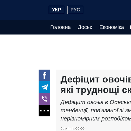
УКР
РУС
Головна
Досьє
Економіка
Дефіцит овочів
які труднощі с
Дефіцит овочів в Одеськ
тенденції, пов'язаної зі
нерівномірним розподілом
9 липня, 09:00