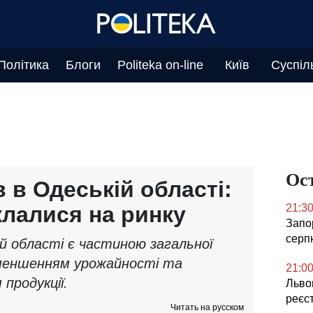
Політика
Блоги
Politeka on-line
Київ
Суспіл
Ос
 в Одеській області:
клалися на ринку
21:3
Запор
серп
ій області є частиною загальної
 зменшенням урожайності та
21:0
 продукції.
Львов
реєс
Читать на русском