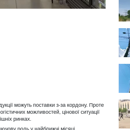
укції можуть поставки з-за кордону. Проте
логістичних можливостей, цінової ситуації
ішніх ринках.
ючову роль у найближчі місяці