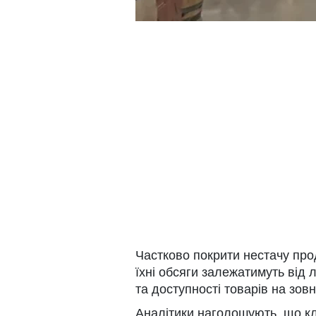
Частково покрити нестачу прод
їхні обсяги залежатимуть від 
та доступності товарів на зовн
Аналітики наголошують, що кл