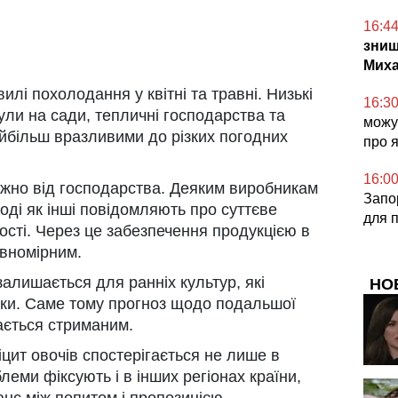
16:4
знищ
Миха
илі похолодання у квітні та травні. Низькі
16:3
ли на сади, тепличні господарства та
можут
айбільш вразливими до різких погодних
про 
16:0
ежно від господарства. Деяким виробникам
Запор
тоді як інші повідомляють про суттєве
для 
сті. Через це забезпечення продукцією в
івномірним.
алишається для ранніх культур, які
НО
ки. Саме тому прогноз щодо подальшої
ається стриманим.
цит овочів спостерігається не лише в
леми фіксують і в інших регіонах країни,