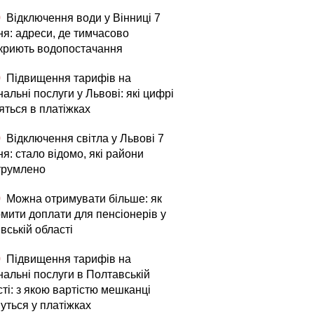
0
Відключення води у Вінниці 7
ня: адреси, де тимчасово
криють водопостачання
0
Підвищення тарифів на
альні послуги у Львові: які цифрі
яться в платіжках
0
Відключення світла у Львові 7
я: стало відомо, які райони
трумлено
0
Можна отримувати більше: як
мити доплати для пенсіонерів у
вській області
0
Підвищення тарифів на
нальні послуги в Полтавській
ті: з якою вартістю мешканці
уться у платіжках