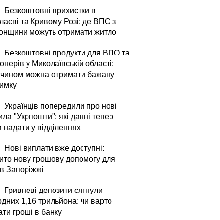
0
Безкоштовні прихистки в
лаєві та Кривому Розі: де ВПО з
онщини можуть отримати житло
0
Безкоштовні продукти для ВПО та
онерів у Миколаївській області:
 чином можна отримати бажану
римку
0
Українців попередили про нові
ла "Укрпошти": які данні тепер
а надати у відділеннях
0
Нові виплати вже доступні:
рито нову грошову допомогу для
в Запоріжжі
0
Гривневі депозити сягнули
рдних 1,16 трильйона: чи варто
ати гроші в банку