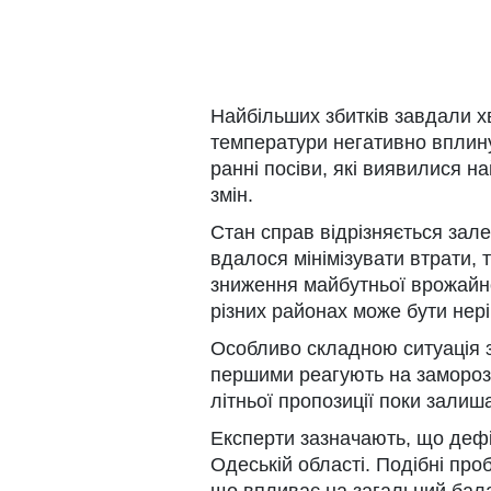
Найбільших збитків завдали хв
температури негативно вплину
ранні посіви, які виявилися н
змін.
Стан справ відрізняється зал
вдалося мінімізувати втрати, 
зниження майбутньої врожайно
різних районах може бути нер
Особливо складною ситуація з
першими реагують на замороз
літньої пропозиції поки залиш
Експерти зазначають, що дефі
Одеській області. Подібні проб