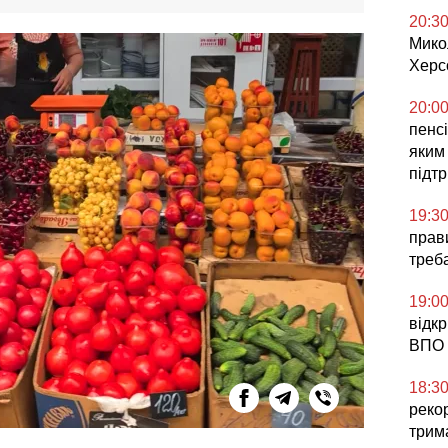
20:3
Мико
Херс
20:0
пенсі
яким
підт
19:3
прави
треб
19:0
відк
ВПО 
18:3
реко
трим