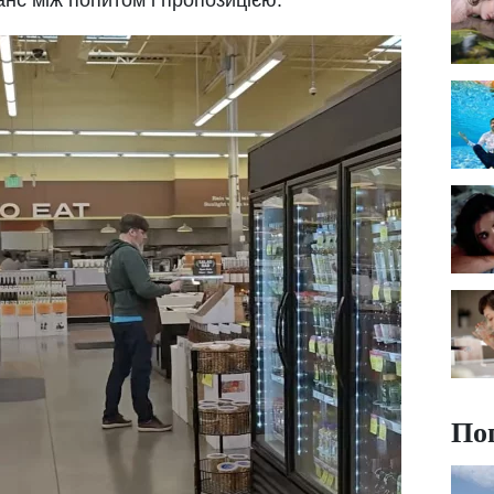
нс між попитом і пропозицією.
По