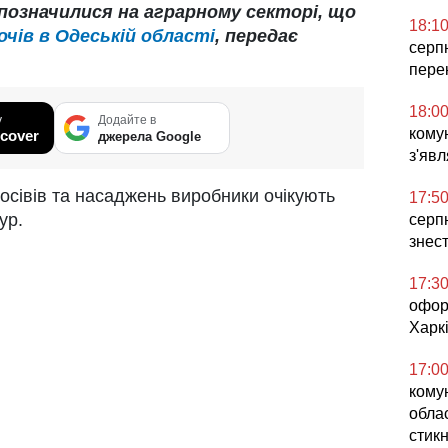
и позначилися на аграрному секторі, що
18:1
чів в Одеській області
, передає
серп
пере
18:0
у
Додайте в
комун
cover
джерела Google
з'явл
сівів та насаджень виробники очікують
17:5
ур.
серпн
знес
17:3
офор
Харкі
17:0
кому
облас
стикн