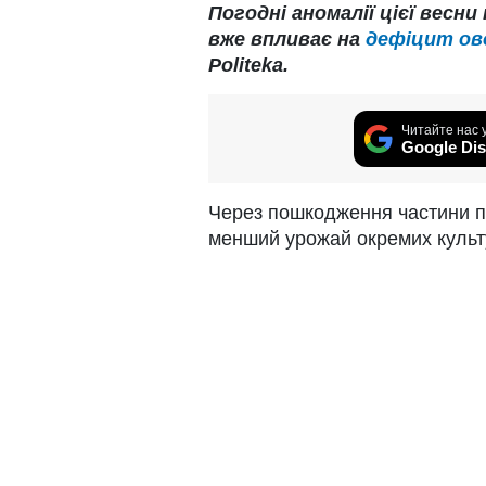
Погодні аномалії цієї весн
вже впливає на
дефіцит ово
Politeka.
Читайте нас 
Google Dis
Через пошкодження частини по
менший урожай окремих культ