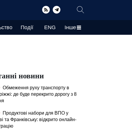
ьство
Події
ENG
Інше
танні новини
0
Обмеження руху транспорту в
іжжі: де буде перекрито дорогу з 8
ня
0
Продуктові набори для ВПО у
і та Франківську: відкрито онлайн-
трацію