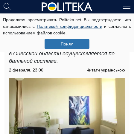
Продолжая просматривать Politeka.net Вы подтверждаете, что
Бесплатное жилье для ВПЛ в
ознакомились с
Политикой конфиденциальности
и согласны с
Одесской области: кто может
использованием файлов cookie.
надеяться на поддержку
Понял
Распределение бесплатного жилья для ВПЛ
в Одесской области осуществляется по
балльной системе.
2 февраля, 23:00
Читати українською