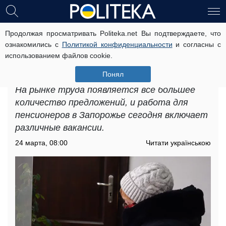
Продолжая просматривать Politeka.net Вы подтверждаете, что
Работа для пенсионеров в
ознакомились с
Политикой конфиденциальности
и согласны с
Запорожской области: где именно
использованием файлов cookie.
можно зарабатывать от 40 тысяч
гривен
Понял
На рынке труда появляется все большее
количество предложений, и работа для
пенсионеров в Запорожье сегодня включает
различные вакансии.
24 марта, 08:00
Читати українською