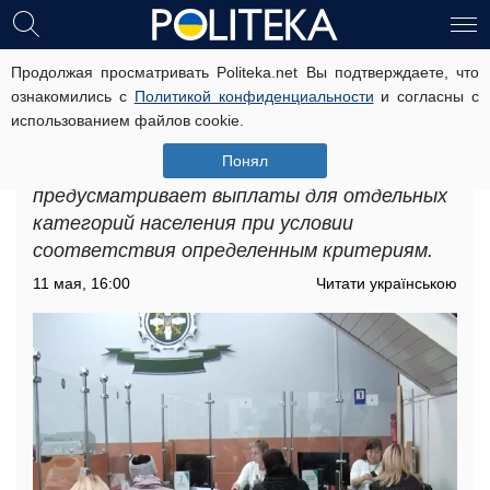
Продолжая просматривать Politeka.net Вы подтверждаете, что
Кто может получить до 12 300 грн:
ознакомились с
Политикой конфиденциальности
и согласны с
денежная помощь для ВПЛ в
использованием файлов cookie.
Запорожье
Понял
Денежная помощь для ВПЛ в Запорожье
предусматривает выплаты для отдельных
категорий населения при условии
соответствия определенным критериям.
11 мая, 16:00
Читати українською