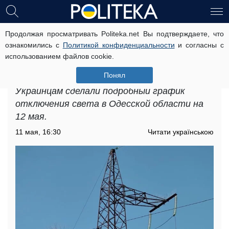
Продолжая просматривать Politeka.net Вы подтверждаете, что
Украинцам советуют
ознакомились с
Политикой конфиденциальности
и согласны с
подготовиться: 12 мая ожидаются
использованием файлов cookie.
длительные графики отключения
света в Одесской области
Понял
Украинцам сделали подробный график
отключения света в Одесской области на
12 мая.
11 мая, 16:30
Читати українською