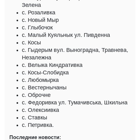
Зелена
с. Розаливка
с. Новый Мыр
с. Глыбочок
с. Малый Куяльнык ул. Пивденна
с. Косы
с. Гыдерым вул. Выноградна, Травнева,
Незалежна
с. Велыка Киндративка
с. Косы-Слобидка
с. Любомырка
с. Вестернычаны
с. Оброчне
с. Федоривка ул. Тумачивська, Шкильна
с. Олексиивка
с. Ставкы
с. Петривка.
Последние новости: