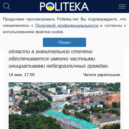
Продолжая просматривать Politeka.net Вы подтверждаете, что
Бесплатное жилье для ВПЛ в
ознакомились с
Политикой конфиденциальности
и согласны с
Полтавской области: где именно
использованием файлов cookie.
предлагают достойные варианты
Понял
Бесплатное жилье для ВПЛ в Полтавской
области в значительной степени
обеспечивается именно частными
инициативами небезразличных граждан.
14 мая, 17:00
Читати українською