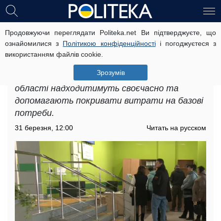
Продовжуючи переглядати Politeka.net Ви підтверджуєте, що
Доплати для пенсіонерів у
ознайомилися з
Політикою конфіденційності
і погоджуєтеся з
Чернігівській області: які суми
використанням файлів cookie.
будуть нараховані
Зрозумів
Доплати для пенсіонерів у Чернігівській
області надходитимуть своєчасно та
допомагають покривати витрати на базові
потреби.
31 березня, 12:00
Читать на русском