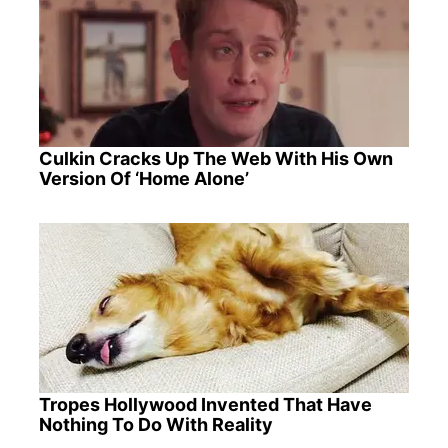
Culkin Cracks Up The Web With His Own
Version Of ‘Home Alone’
Tropes Hollywood Invented That Have
Nothing To Do With Reality