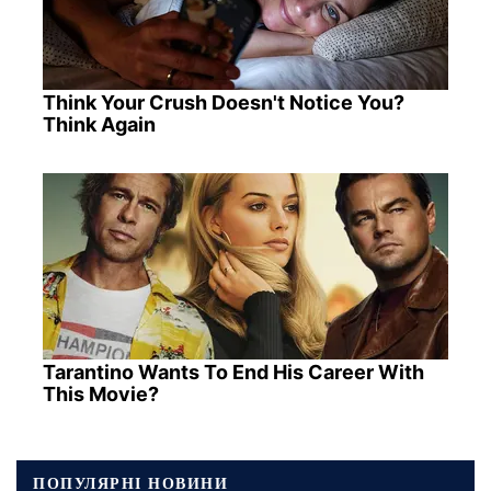
Think Your Crush Doesn't Notice You?
Think Again
Tarantino Wants To End His Career With
This Movie?
ПОПУЛЯРНІ НОВИНИ