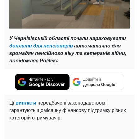
У Чернігівській області почали нараховувати
доплати для пенсіонерів
автоматично для
громадян пенсійного віку та ветеранів війни,
повідомляє Politeka.
Читайте нас у
Додайте в
Google Discover
джерела Google
Ці
виплати
передбачені законодавством і
гарантують щомісячну фінансову підтримку різних
категорій отримувачів.