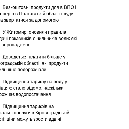
0
Безкоштовні продукти для в ВПО і
онерів в Полтавській області: куди
а звертатися за допомогою
0
У Житомирі оновили правила
ачі показників лічильників води: які
и впроваджено
0
Доведеться платити більше у
оградській області: які продукти
ильніше подорожчали
0
Підвищення тарифу на воду у
вцях: стало відомо, наскільки
рожчає водопостачання
5
Підвищення тарифів на
альні послуги в Кіровоградській
ті: ціни можуть зрости вдвічі