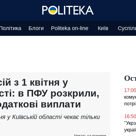
Політика
Блоги
Politeka on-line
Київ
Суспіл
Ос
ій з 1 квітня у
сті: в ПФУ розкрили,
17:0
комун
одаткові виплати
потр
тня у Київській області чекає тільки
16:5
"Укр
украї