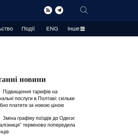
ьство
Події
ENG
Інше
танні новини
0
Підвищення тарифів на
альні послуги в Полтаві: скільки
ібно платити за новою ціною
0
Зміна графіку поїздів до Одеси:
залізниця" терміново попередила
нців