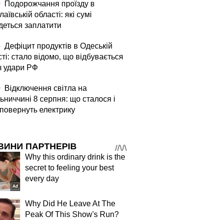
0
Подорожчання проїзду в
аївській області: які сумі
деться заплатити
5
Дефіцит продуктів в Одеській
ті: стало відомо, що відбувається
з удари РФ
0
Відключення світла на
ьниччині 8 серпня: що сталося і
 повернуть електрику
ВИНИ ПАРТНЕРІВ
Why this ordinary drink is the
secret to feeling your best
every day
Why Did He Leave At The
Peak Of This Show's Run?