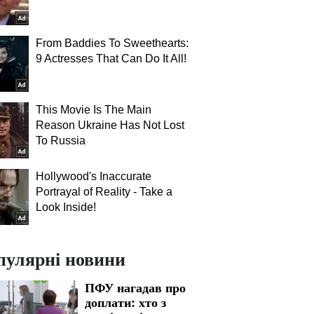
From Baddies To Sweethearts:
9 Actresses That Can Do It All!
This Movie Is The Main
Reason Ukraine Has Not Lost
To Russia
Hollywood's Inaccurate
Portrayal of Reality - Take a
Look Inside!
пулярні новини
ПФУ нагадав про
доплати: хто з