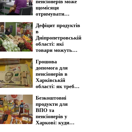
пенсіонерів може
щомісяця
отримувати
більше у
Дефіцит продуктів
Дніпропетровській
в
області
Дніпропетровській
області: які
товари можуть
стати рідкістю в
Грошова
магазинах
допомога для
пенсіонерів в
Харківській
області: як треба
пройти процедуру
Безкоштовні
для отримання
продукти для
виплат
ВПО та
пенсіонерів у
Харкові: куди
звертатися для