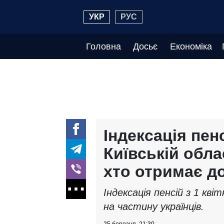
УКР
РУС
Головна
Досьє
Економіка
Індексація пенс
Київській обла
хто отримає д
Індексація пенсій з 1 кві
на частину українців.