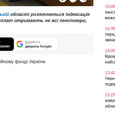
15:0
пенсі
ській
області розпочнеться індексація
можн
виплат отримають не всі пенсіонери,
14:3
перед
змін
у
Додайте в
cover
джерела Google
14:0
Кіров
ійному фонді України.
найс
13:4
Черні
подо
13:2
комун
облас