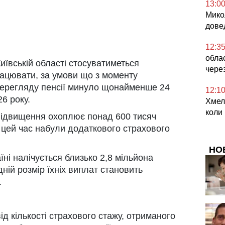
13:0
Микол
дове
12:3
облас
 Київській області стосуватиметься
чере
ацювати, за умови що з моменту
перегляду пенсії минуло щонайменше 24
12:1
26 року.
Хмел
коли
підвищення охоплює понад 600 тисяч
а цей час набули додаткового страхового
НО
їні налічується близько 2,8 мільйона
ній розмір їхніх виплат становить
.
д кількості страхового стажу, отриманого