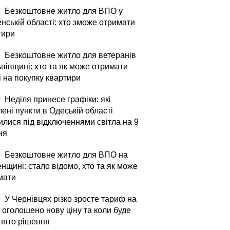
0
Безкоштовне житло для ВПО у
нській області: хто зможе отримати
тири
5
Безкоштовне житло для ветеранів
вівщині: хто та як може отримати
і на покупку квартири
0
Неділя принесе графіки: які
ені пункти в Одеській області
илися під відключеннями світла на 9
ня
0
Безкоштовне житло для ВПО на
нщині: стало відомо, хто та як може
мати
0
У Чернівцях різко зросте тариф на
 оголошено нову ціну та коли буде
нято рішення