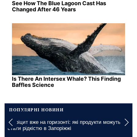
See How The Blue Lagoon Cast Has
Changed After 46 Years
Is There An Intersex Whale? This Finding
Baffles Science
ПОПУЛЯРНІ НОВИНИ
«Це загроза всім демократіям»: експерт
и можуть
попередив про можливе залучення
північнокорейців у війну