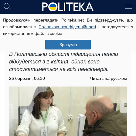
Продовжуючи переглядати Politeka.net Ви підтверджуєте, що
Підвищення пенсій в Полтавській
ознайомилися з
Політикою конфіденційності
і погоджуєтеся з
області: з 1 квітня багатьом
використанням файлів cookie.
українцям збільшать виплати, в
ПФУ розкрили деталі
Зрозумів
В Полтавській області підвищення пенсій
відбудеться з 1 квітня, однак воно
стосуватиметься не всіх пенсіонерів.
26 березня, 06:30
Читать на русском