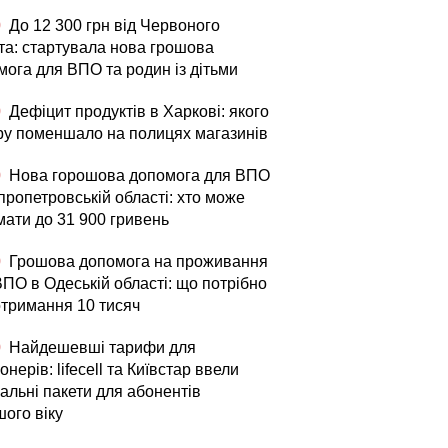
0
До 12 300 грн від Червоного
та: стартувала нова грошова
мога для ВПО та родин із дітьми
0
Дефіцит продуктів в Харкові: якого
ру поменшало на полицях магазинів
0
Нова горошова допомога для ВПО
пропетровській області: хто може
мати до 31 900 гривень
0
Грошова допомога на проживання
ВПО в Одеській області: що потрібно
отримання 10 тисяч
0
Найдешевші тарифи для
онерів: lifecell та Київстар ввели
альні пакети для абонентів
шого віку