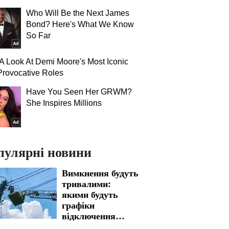
Who Will Be the Next James
Bond? Here's What We Know
So Far
A Look At Demi Moore's Most Iconic
rovocative Roles
Have You Seen Her GRWM?
She Inspires Millions
пулярні новини
Вимкнення будуть
тривалими:
якими будуть
графіки
відключення
світла у