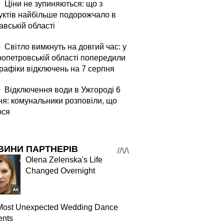
0
Ціни не зупиняються: що з
уктів найбільше подорожчало в
авській області
0
Світло вимкнуть на довгий час: у
ропетровській області попередили
графіки відключень на 7 серпня
0
Відключення води в Ужгороді 6
ня: комунальники розповіли, що
ося
ВИНИ ПАРТНЕРІВ
Olena Zelenska's Life
Changed Overnight
Most Unexpected Wedding Dance
nts