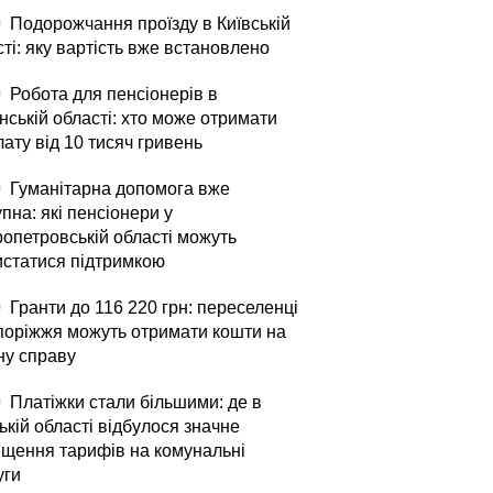
0
Подорожчання проїзду в Київській
ті: яку вартість вже встановлено
0
Робота для пенсіонерів в
нській області: хто може отримати
ату від 10 тисяч гривень
0
Гуманітарна допомога вже
пна: які пенсіонери у
ропетровській області можуть
истатися підтримкою
0
Гранти до 116 220 грн: переселенці
апоріжжя можуть отримати кошти на
ну справу
0
Платіжки стали більшими: де в
кій області відбулося значне
ищення тарифів на комунальні
уги