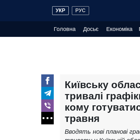
УКР
РУС
Головна
Досьє
Економіка
Київську обла
тривалі графік
кому готувати
травня
Вводять нові планові гр