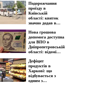
Подорожчання
Запоріжжі на 7
проїзду в
серпня
Київській
області: квиток
значно додав в
вартості
Нова грошова
допомога доступна
для ВПО в
Дніпропетровській
області: відомі
критерії відбору
Дефіцит
та розмір виплат
продуктів в
Харкові: що
відбувається з
одним з
найважливіших
товарів