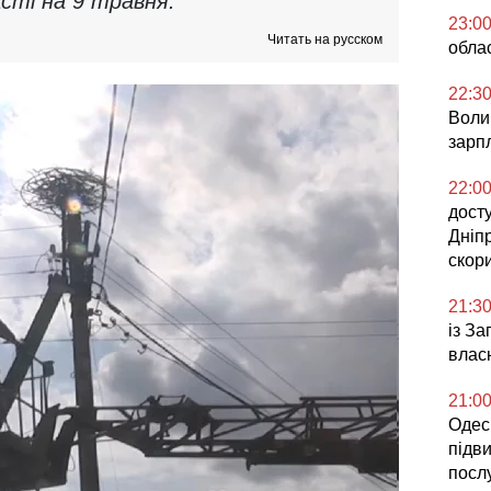
сті на 9 травня.
23:0
Читать на русском
облас
22:3
Воли
зарпл
22:0
досту
Дніп
скор
21:3
із З
влас
21:0
Одесь
підв
посл