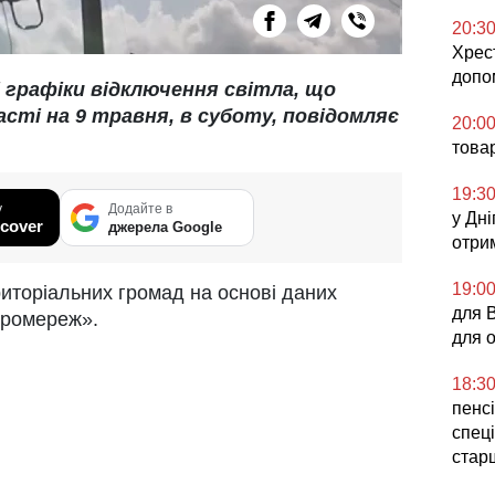
20:3
Хрес
допо
 графіки відключення світла, що
асті на 9 травня, в суботу, повідомляє
20:0
това
19:3
у
Додайте в
у Дні
cover
джерела Google
отри
19:0
риторіальних громад на основі даних
для 
тромереж».
для 
18:3
пенсі
спеці
стар