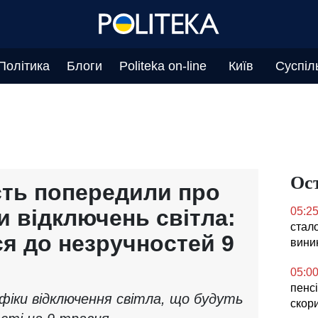
Політика
Блоги
Politeka on-line
Київ
Суспіл
Ос
сть попередили про
и відключень світла:
05:2
стало
ся до незручностей 9
вини
05:0
пенсі
афіки відключення світла, що будуть
скор