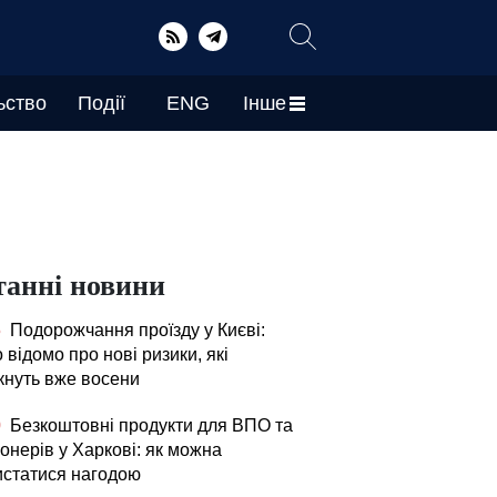
ьство
Події
ENG
Інше
танні новини
5
Подорожчання проїзду у Києві:
 відомо про нові ризики, які
кнуть вже восени
0
Безкоштовні продукти для ВПО та
онерів у Харкові: як можна
истатися нагодою