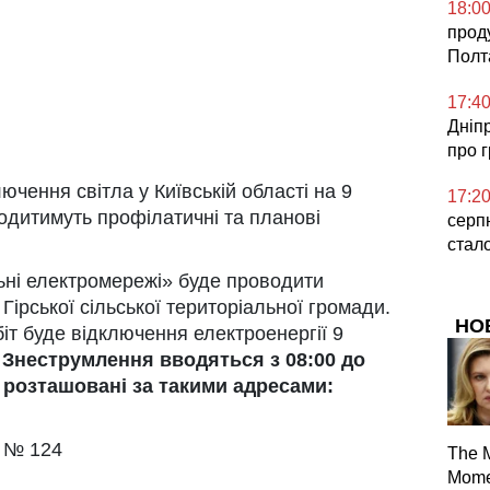
18:0
прод
Полт
17:4
Дніп
про 
ючення світла у Київській області на 9
17:2
одитимуть профілатичні та планові
серп
стал
ьні електромережі» буде проводити
Гірської сільської територіальної громади.
НО
біт буде відключення електроенергії 9
. Знеструмлення вводяться з 08:00 до
о розташовані за такими адресами:
 № 124
The 
Mome