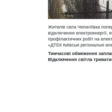
Жителів села Чепиліївка поп
відключення електроенергії, я
профілактичних робіт на еле
«ДТЕК Київські регіональні ел
Тимчасові обмеження заплан
Відключення світла триватим