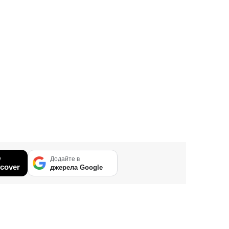
у
Додайте в
cover
джерела Google