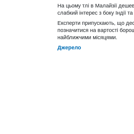
На цьому тлі в Малайзії деш
слабкий інтерес з боку Індії т
Експерти припускають, що деф
позначитися на вартості борош
найближчими місяцями.
Джерело