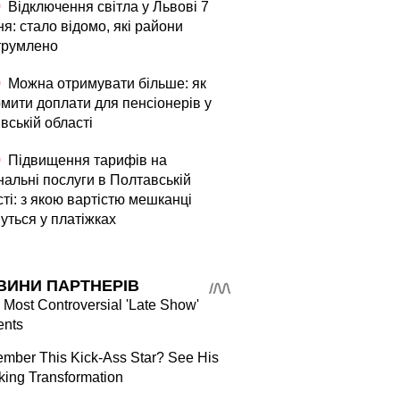
0
Відключення світла у Львові 7
я: стало відомо, які райони
трумлено
0
Можна отримувати більше: як
мити доплати для пенсіонерів у
вській області
0
Підвищення тарифів на
нальні послуги в Полтавській
ті: з якою вартістю мешканці
уться у платіжках
ВИНИ ПАРТНЕРІВ
 Most Controversial 'Late Show'
nts
mber This Kick-Ass Star? See His
ing Transformation