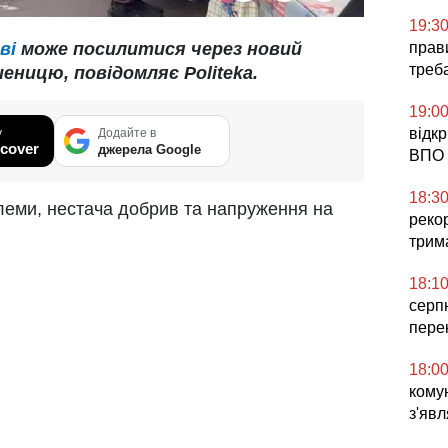
19:3
ві
може посилитися через новий
прави
треб
еницю, повідомляє Politeka.
19:0
відк
у
Додайте в
cover
джерела Google
ВПО 
18:3
леми, нестача добрив та напруження на
реко
трим
18:1
серп
пере
18:0
комун
з'явл