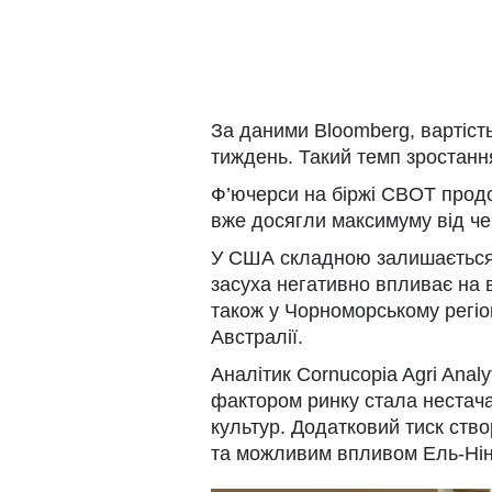
За даними Bloomberg, вартіст
тиждень. Такий темп зростанн
Ф’ючерси на біржі CBOT продо
вже досягли максимуму від че
У США складною залишається 
засуха негативно впливає на 
також у Чорноморському регіон
Австралії.
Аналітик Cornucopia Agri Anal
фактором ринку стала нестач
культур. Додатковий тиск ство
та можливим впливом Ель-Нін