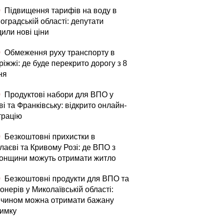
0
Підвищення тарифів на воду в
оградській області: депутати
или нові ціни
0
Обмеження руху транспорту в
іжжі: де буде перекрито дорогу з 8
ня
0
Продуктові набори для ВПО у
і та Франківську: відкрито онлайн-
трацію
0
Безкоштовні прихистки в
лаєві та Кривому Розі: де ВПО з
онщини можуть отримати житло
0
Безкоштовні продукти для ВПО та
онерів у Миколаївській області:
 чином можна отримати бажану
римку