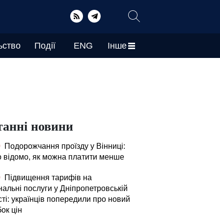
ьство
Події
ENG
Інше
танні новини
0
Подорожчання проїзду у Вінниці:
о відомо, як можна платити менше
0
Підвищення тарифів на
нальні послуги у Дніпропетровській
ті: українців попередили про новий
ок цін