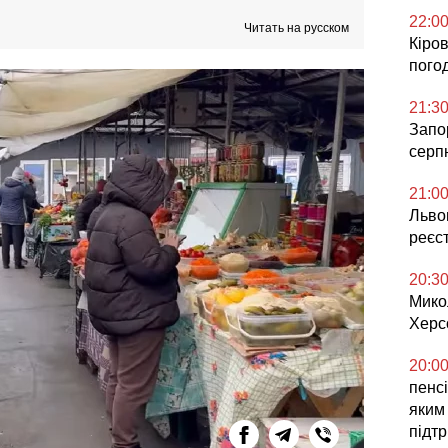
22:0
Читать на русском
Кіров
погод
21:3
Запор
серп
21:0
Львов
реєс
20:3
Мико
Херс
20:0
пенсі
яким
підт