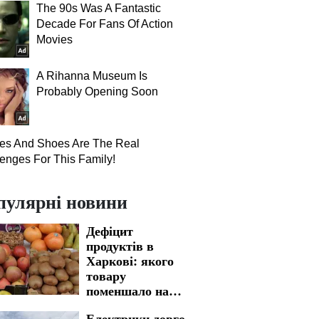
The 90s Was A Fantastic
Decade For Fans Of Action
Movies
A Rihanna Museum Is
Probably Opening Soon
hes And Shoes Are The Real
enges For This Family!
пулярні новини
Дефіцит
продуктів в
Харкові: якого
товару
поменшало на
полицях
Електрики довго