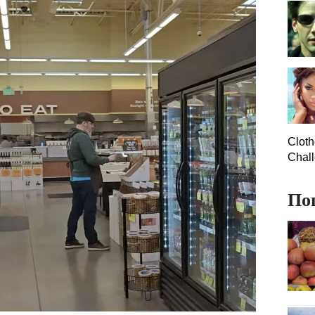
Clot
Chall
По