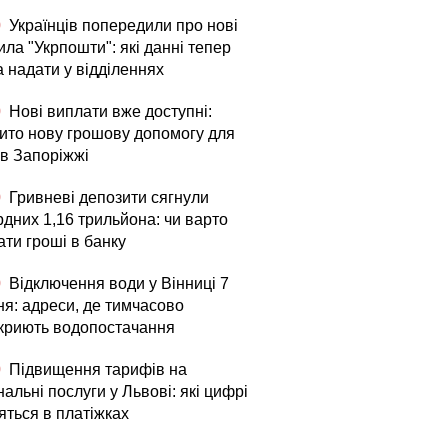
0
Українців попередили про нові
ла "Укрпошти": які данні тепер
а надати у відділеннях
0
Нові виплати вже доступні:
рито нову грошову допомогу для
в Запоріжжі
0
Гривневі депозити сягнули
рдних 1,16 трильйона: чи варто
ати гроші в банку
0
Відключення води у Вінниці 7
ня: адреси, де тимчасово
криють водопостачання
0
Підвищення тарифів на
альні послуги у Львові: які цифрі
яться в платіжках