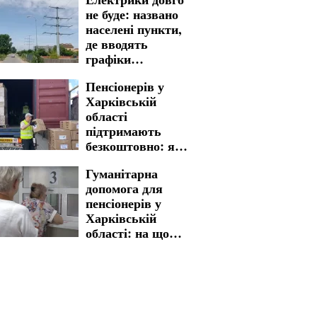
магазинів
не буде: названо
населені пункти,
де вводять
графіки
відключення
Пенсіонерів у
світла у
Харківській
Кіровоградській
області
області на 7
підтримають
серпня
безкоштовно: яку
гуманітарну
Гуманітарна
допомогу можна
допомога для
отримати
пенсіонерів у
Харківській
області: на що
можна
розраховувати
українцям