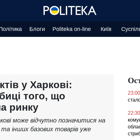
Політика
Блоги
Politeka on-line
Київ
Суспіл
Ос
тів у Харкові:
биці того, що
23:0
стал
на ринку
22:3
кові може відчутно позначитися на
кому
облас
 та інших базових товарів уже
стриб