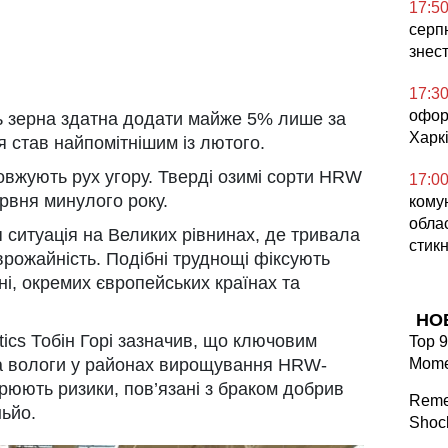
17:5
серпн
знес
17:3
офор
ь зерна здатна додати майже 5% лише за
Харкі
я став найпомітнішим із лютого.
вжують рух угору. Тверді озимі сорти HRW
17:0
рвня минулого року.
кому
облас
ситуація на Великих рівнинах, де тривала
стикн
врожайність. Подібні труднощі фіксують
і, окремих європейських країнах та
НО
ytics Тобін Горі зазначив, що ключовим
Top 9
а вологи у районах вирощування HRW-
Mome
рюють ризики, пов’язані з браком добрив
Reme
ьйо.
Shock