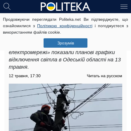
Продовжуючи переглядати Politeka.net Ви підтверджуєте, що
В Одеській області залишаться без
ознайомилися з
Політикою конфіденційності
і погоджуєтеся з
світла на багато годин: з'явилися
використанням файлів cookie.
графіки відключень на 13 травня
Зрозумів
У компанії АТ «ДТЕК Одеські
електромережі» показали планові графіки
відключення світла в Одеській області на 13
травня.
12 травня, 17:30
Читать на русском