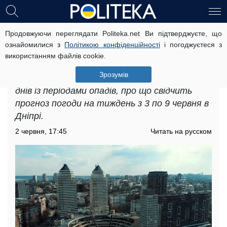
Продовжуючи переглядати Politeka.net Ви підтверджуєте, що
У Дніпрі негода вдарить з новою
ознайомилися з
Політикою конфіденційності
і погоджуєтеся з
силою: прогноз погоди на тиждень з
використанням файлів cookie.
3 по 9 червня
Зрозумів
Синоптики очікують чергування спекотних
днів із періодами опадів, про що свідчить
прогноз погоди на тиждень з 3 по 9 червня в
Дніпрі.
2 червня, 17:45
Читать на русском