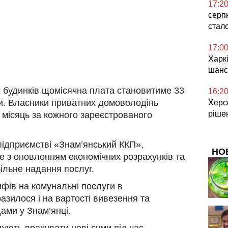
17:2
серп
стал
17:0
Харкі
шанс
 будинків щомісячна плата становитиме 33
16:2
оби. Власники приватних домоволодінь
Херсо
ріше
 місяць за кожного зареєстрованого
ідприємстві «Знам’янський ККП»,
НО
не з оновленням економічних розрахунків та
ільне надання послуг.
фів на комунальні послуги в
разилося і на вартості вивезення та
ами у Знам’янці.