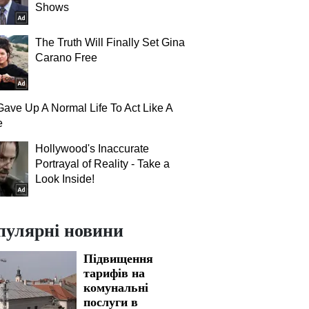
Shows
The Truth Will Finally Set Gina
Carano Free
ave Up A Normal Life To Act Like A
e
Hollywood's Inaccurate
Portrayal of Reality - Take a
Look Inside!
пулярні новини
Підвищення
тарифів на
комунальні
послуги в