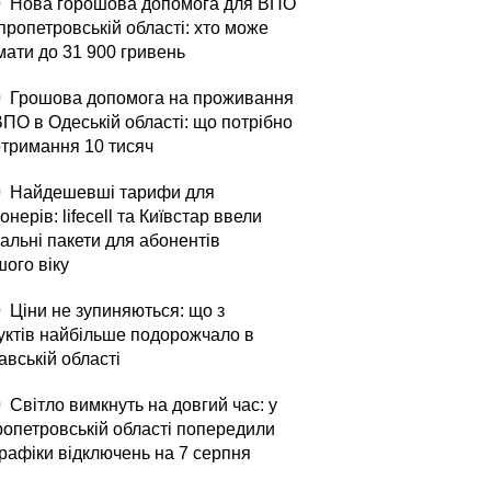
0
Нова горошова допомога для ВПО
пропетровській області: хто може
мати до 31 900 гривень
0
Грошова допомога на проживання
ВПО в Одеській області: що потрібно
отримання 10 тисяч
0
Найдешевші тарифи для
онерів: lifecell та Київстар ввели
альні пакети для абонентів
шого віку
0
Ціни не зупиняються: що з
уктів найбільше подорожчало в
авській області
0
Світло вимкнуть на довгий час: у
ропетровській області попередили
графіки відключень на 7 серпня