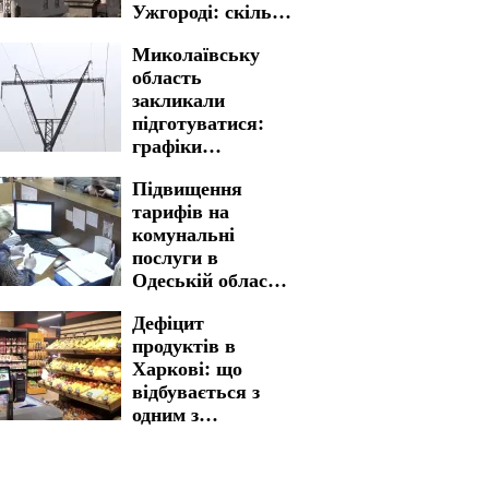
Ужгороді: скільки
доведеться
Миколаївську
заплатити
область
закликали
підготуватися:
графіки
відключення
Підвищення
світла на 5 та 6
тарифів на
серпня введено на
комунальні
довгі години
послуги в
Одеській області:
ситуація з
Дефіцит
вартістю
продуктів в
змінилася
Харкові: що
відбувається з
одним з
найважливіших
товарів