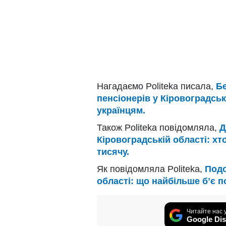
Нагадаємо Politeka писала,
Бе
пенсіонерів у Кіровоградськ
українцям.
Також Politeka повідомляла,
Д
Кіровоградській області: х
тисячу.
Як повідомляла Politeka,
Подо
області: що найбільше бʼє п
Читайте нас 
Google Dis