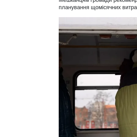
Мешканцям громади рекоменду
планування щомісячних витрат