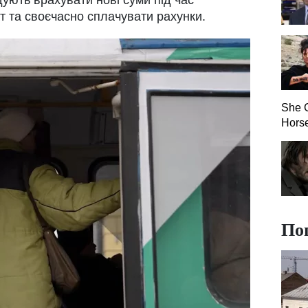
ють врахувати нові суми під час
 та своєчасно сплачувати рахунки.
She G
Hors
По