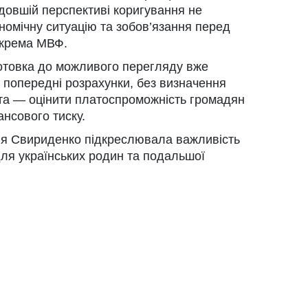
 довшій перспективі коригування не
омічну ситуацію та зобов’язання перед
окрема МВФ.
готовка до можливого перегляду вже
 попередні розрахунки, без визначення
та — оцінити платоспроможність громадян
ансового тиску.
лія Свириденко підкреслювала важливість
ля українських родин та подальшої