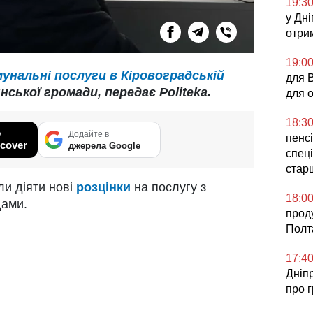
19:3
у Дні
отри
19:0
унальні послуги в Кіровоградській
для 
ської громади, передає Politeka.
для 
18:3
у
Додайте в
пенсі
cover
джерела Google
спеці
стар
ли діяти нові
розцінки
на послугу з
18:0
дами.
прод
Полт
17:4
Дніп
про 