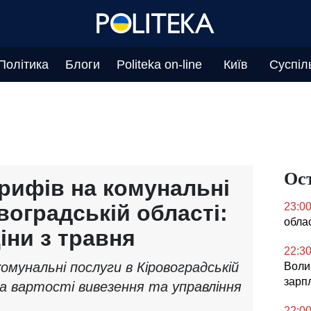
Політика
Блоги
Politeka on-line
Київ
Суспіл
Ос
рифів на комунальні
воградській області:
23:0
облас
іни з травня
22:3
омунальні послуги в Кіровоградській
Воли
зарпл
на вартості вивезення та управління
22:0