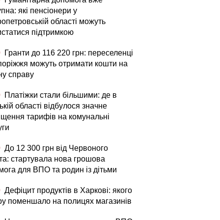
пна: які пенсіонери у
ропетровській області можуть
истатися підтримкою
0
Гранти до 116 220 грн: переселенці
апоріжжя можуть отримати кошти на
ну справу
0
Платіжки стали більшими: де в
кій області відбулося значне
ищення тарифів на комунальні
уги
0
До 12 300 грн від Червоного
та: стартувала нова грошова
мога для ВПО та родин із дітьми
0
Дефіцит продуктів в Харкові: якого
ру поменшало на полицях магазинів