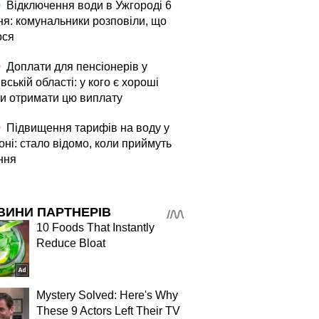
0
Відключення води в Ужгороді 6
ня: комунальники розповіли, що
ося
0
Доплати для пенсіонерів у
вській області: у кого є хороші
и отримати цю виплату
0
Підвищення тарифів на воду у
ні: стало відомо, коли приймуть
ння
ВИНИ ПАРТНЕРІВ
10 Foods That Instantly
Reduce Bloat
Mystery Solved: Here's Why
These 9 Actors Left Their TV