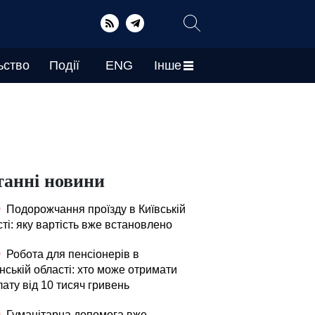
ьство
Події
ENG
Інше
танні новини
0
Подорожчання проїзду в Київській
ті: яку вартість вже встановлено
0
Робота для пенсіонерів в
нській області: хто може отримати
ату від 10 тисяч гривень
0
Гуманітарна допомога вже