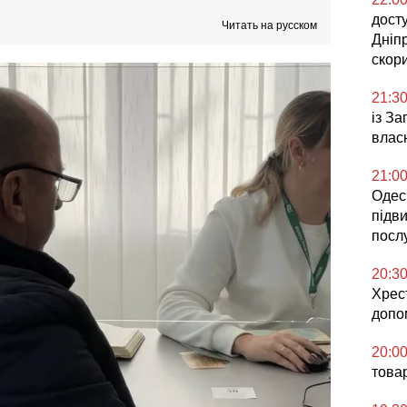
досту
Читать на русском
Дніп
скор
21:3
із З
влас
21:0
Одесь
підв
посл
20:3
Хрес
допо
20:0
това