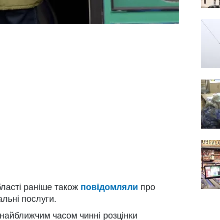
області раніше також
повідомляли
про
льні послуги.
 найближчим часом чинні розцінки