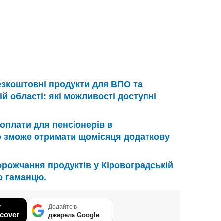
зкоштовні продукти для ВПО та
ій області: які можливості доступні
оплати для пенсіонерів в
то зможе отримати щомісяця додаткову
рожчання продуктів у Кіровоградській
о гаманцю.
у
Додайте в
cover
джерела Google