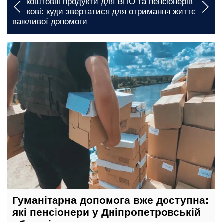
у
Графіки відключення світла у Вінницькій області
во
на 6 серпня: українців попередили, де будуть
довготривалі обмеження
сьогодні, 22:00
Гуманітарна допомога вже доступна:
які пенсіонери у Дніпропетровській