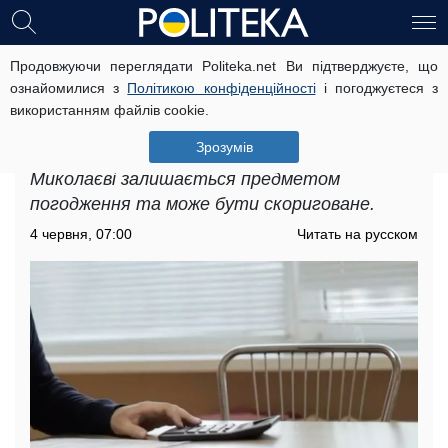
Продовжуючи переглядати Politeka.net Ви підтверджуєте, що
Підвищення тарифів на комунальні
ознайомилися з
Політикою конфіденційності
і погоджуєтеся з
послуги в Миколаєві: ціни можуть
використанням файлів cookie.
змінитися
Зрозумів
Підвищення тарифів на комунальні послуги в
Миколаєві залишається предметом
погодження та може бути скориговане.
4 червня, 07:00
Читать на русском