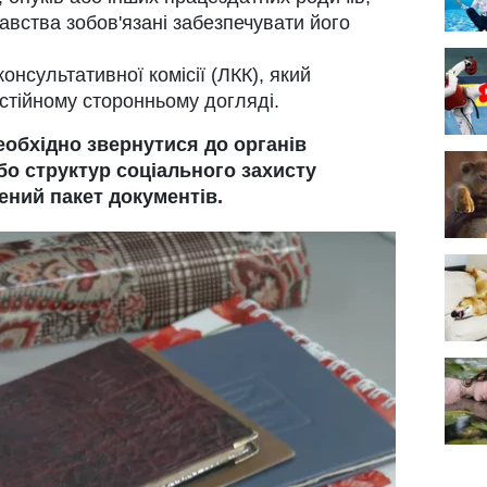
давства зобов'язані забезпечувати його
онсультативної комісії (ЛКК), який
стійному сторонньому догляді.
обхідно звернутися до органів
бо структур соціального захисту
ений пакет документів.