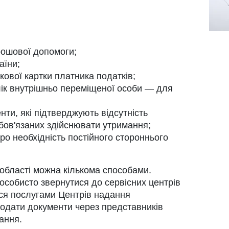
рошової допомоги;
аїни;
кової картки платника податків;
лік внутрішньо переміщеної особи — для
нти, які підтверджують відсутність
бов'язаних здійснювати утримання;
о необхідність постійного стороннього
області можна кількома способами.
собисто звернутися до сервісних центрів
ся послугами Центрів надання
подати документи через представників
ання.