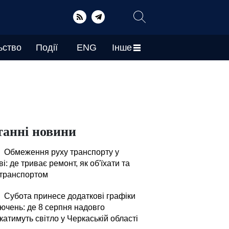
ьство
Події
ENG
Інше
танні новини
Обмеження руху транспорту у
і: де триває ремонт, як об'їхати та
 транспортом
Субота принесе додаткові графіки
лючень: де 8 серпня надовго
атимуть світло у Черкаській області