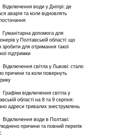
Відключення води у Дніпрі: де
ся аварія та коли відновлять
постачання
Гуманітарна допомога для
онерів у Полтавській області: що
о зробити для отримання такої
ної підтримки
0
Відключення світла у Львові: стало
мо причини та коли повернуть
трику
0
Графіки відключення світла у
вській області на 8 та 9 серпня:
ано адреси тривалих знеструмлень
0
Відключення води в Полтаві:
люднено причини та повний перелік
с