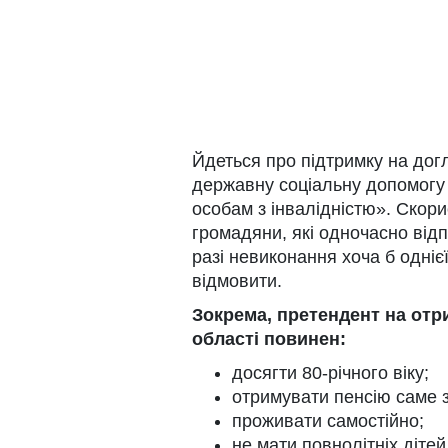
Йдеться про підтримку на до
державну соціальну допомогу 
особам з інвалідністю». Скор
громадяни, які одночасно від
разі невиконання хоча б одніє
відмовити.
Зокрема, претендент на отр
області повинен:
досягти 80-річного віку;
отримувати пенсію саме з
проживати самостійно;
не мати повнолітніх дітей