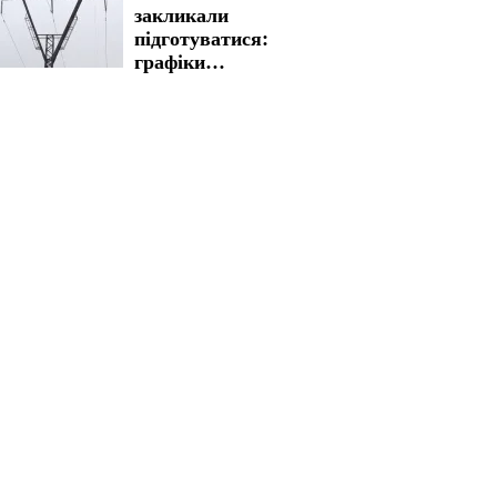
закликали
підготуватися:
графіки
відключення
світла на 5 та 6
серпня введено на
довгі години