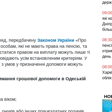
держ
09:0
які к
Дніп
біль
08:3
гляд, передбачену
Законом України
«Про
пенсі
особам, які не мають права на пенсію, та
отрим
истатися правом на виплату можуть лише ті
день
повідають усім встановленим критеріям. У
ї з умов у призначенні допомоги можуть
08:0
Харкі
облік
имання грошової допомоги в Одеській
НО
а віком;
, онуків або інших працездатних родичів,