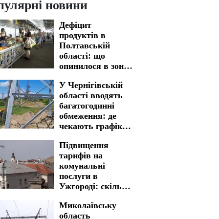
пулярні новини
Дефіцит
продуктів в
Полтавській
області: що
опинилося в зоні
ризику
У Чернігівській
області вводять
багатогодинні
обмеження: де
чекають графіки
відключення
Підвищення
світла на 6 та 7
тарифів на
серпня
комунальні
послуги в
Ужгороді: скільки
доведеться
Миколаївську
заплатити
область