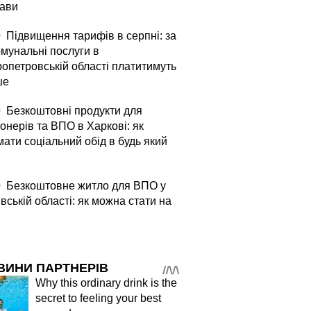
ави
0
Підвищення тарифів в серпні: за
омунальні послуги в
ропетровській області платитимуть
ше
0
Безкоштовні продукти для
онерів та ВПО в Харкові: як
ати соціальний обід в будь який
0
Безкоштовне житло для ВПО у
вській області: як можна стати на
ВИНИ ПАРТНЕРІВ
Why this ordinary drink is the
secret to feeling your best