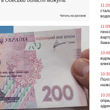
в в Одеській області можуть
11:20
стала
Читать на русском
водо
11:00
пенсі
варт
бажа
10:4
відо
елек
10:3
Полта
назв
10:2
опри
адре