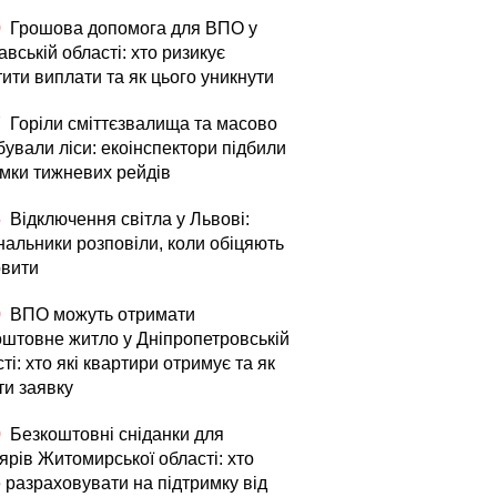
0
Грошова допомога для ВПО у
вській області: хто ризикує
ити виплати та як цього уникнути
7
Горіли сміттєзвалища та масово
бували ліси: екоінспектори підбили
умки тижневих рейдів
5
Відключення світла у Львові:
нальники розповіли, коли обіцяють
овити
0
ВПО можуть отримати
оштовне житло у Дніпропетровській
ті: хто які квартири отримує та як
ти заявку
0
Безкоштовні сніданки для
ярів Житомирської області: хто
 разраховувати на підтримку від