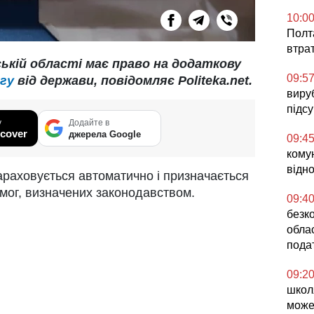
10:0
Полта
втрат
ькій області має право на додаткову
09:5
гу
від держави, повідомляє Politeka.net.
виру
підс
у
Додайте в
cover
джерела Google
09:4
кому
відн
араховується автоматично і призначається
мог, визначених законодавством.
09:4
безк
облас
пода
09:2
школ
може