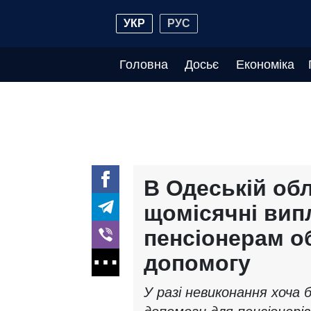
УКР
РУС
Головна
Досьє
Економіка
В Одеській обл
щомісячні вип
пенсіонерам о
допомогу
У разі невиконання хоча б