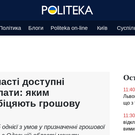
Політика
Блоги
Politeka on-line
Київ
Суспіл
Ос
асті доступні
лати: яким
11:40
Львов
біцяють грошову
що з
11:30
відк
 однієї з умов у призначенні грошової
вимик