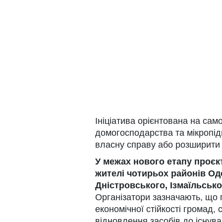
Ініціатива орієнтована на сам
домогосподарства та мікропід
власну справу або розширити 
У межах нового етапу проє
жителі чотирьох районів Од
Дністровського, Ізмаїльсько
Організатори зазначають, що
економічної стійкості громад,
відновлення засобів до існув