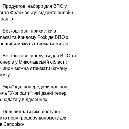
0
Продуктові набори для ВПО у
і та Франківську: відкрито онлайн-
трацію
0
Безкоштовні прихистки в
лаєві та Кривому Розі: де ВПО з
онщини можуть отримати житло
0
Безкоштовні продукти для ВПО та
онерів у Миколаївській області:
 чином можна отримати бажану
римку
0
Українців попередили про нові
ла "Укрпошти": які данні тепер
а надати у відділеннях
0
Нові виплати вже доступні:
рито нову грошову допомогу для
в Запоріжжі