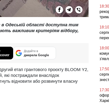
18:3
реко
трим
 в Одеській області доступна тим
18:1
ають важливим критеріям відбору,
серп
пере
18:0
у
Додайте в
комун
cover
джерела Google
з'явл
17:5
 другий етап грантового проєкту BLOOM Y2,
серпн
, які постраждали внаслідок
знес
гнуть відновити або розвинути власну
17:3
офор
Харкі