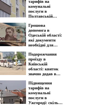
тарифів на
комунальні
послуги в
Полтавській
області: нова
Грошова
вартість стала
допомога в
реальністю
Одеській області:
які документи
необхідні для
швидкого
Подорожчання
отримання
проїзду в
Київській
області: квиток
значно додав в
вартості
Підвищення
тарифів на
комунальні
послуги в
Ужгороді: скільки