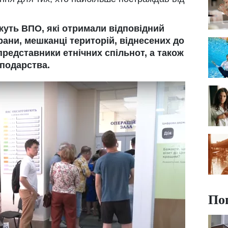
жуть ВПО, які отримали відповідний
ерани, мешканці територій, віднесених до
представники етнічних спільнот, а також
подарства.
По