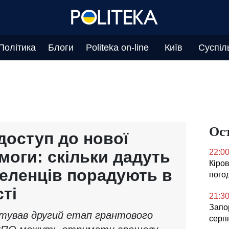
Політика
Блоги
Politeka on-line
Київ
Суспіл
Ос
доступ до нової
моги: скільки дадуть
22:0
Кіров
селенців порадують в
погод
ті
21:3
Запор
ртував другий етап грантового
серп