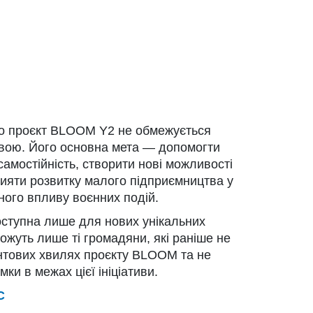
о проєкт BLOOM Y2 не обмежується
вою. Його основна мета — допомогти
амостійність, створити нові можливості
ияти розвитку малого підприємництва у
ного впливу воєнних подій.
оступна лише для нових унікальних
ожуть лише ті громадяни, які раніше не
антових хвилях проєкту BLOOM та не
ки в межах цієї ініціативи.
C