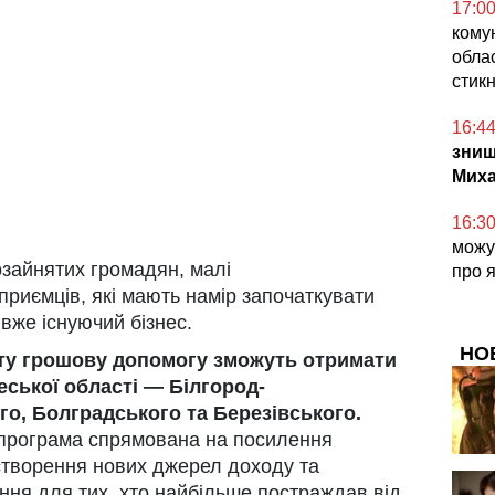
17:0
кому
облас
стикн
16:4
знищ
Миха
16:3
можут
озайнятих громадян, малі
про 
приємців, які мають намір започаткувати
вже існуючий бізнес.
НО
кту грошову допомогу зможуть отримати
еської області — Білгород-
го, Болградського та Березівського.
 програма спрямована на посилення
 створення нових джерел доходу та
ання для тих, хто найбільше постраждав від