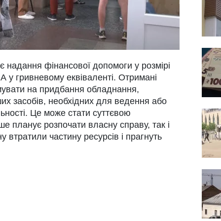
 надання фінансової допомоги у розмірі
ША у гривневому еквіваленті. Отримані
мувати на придбання обладнання,
нших засобів, необхідних для ведення або
льності. Це може стати суттєвою
ше планує розпочати власну справу, так і
ну втратили частину ресурсів і прагнуть