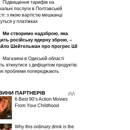
0
Підвищення тарифів на
нальні послуги в Полтавській
ті: з якою вартістю мешканці
уться у платіжках
4
Ми створимо надзброю, яка
ить російську ядерну зброю, –
йло Шейтельман про прогрес ШІ
0
Магазини в Одеській області
ь зіткнутися з дефіцитом продуктів:
які проблеми попереджають
ВИНИ ПАРТНЕРІВ
6 Best 90’s Action Movies
From Your Childhood
Why this ordinary drink is the