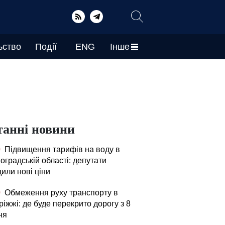
ьство
Події
ENG
Інше
танні новини
0
Підвищення тарифів на воду в
оградській області: депутати
или нові ціни
0
Обмеження руху транспорту в
іжжі: де буде перекрито дорогу з 8
ня