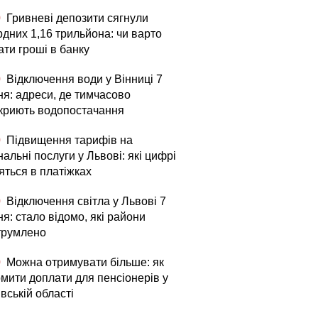
0
Гривневі депозити сягнули
рдних 1,16 трильйона: чи варто
ати гроші в банку
0
Відключення води у Вінниці 7
ня: адреси, де тимчасово
криють водопостачання
0
Підвищення тарифів на
альні послуги у Львові: які цифрі
яться в платіжках
0
Відключення світла у Львові 7
я: стало відомо, які райони
трумлено
0
Можна отримувати більше: як
мити доплати для пенсіонерів у
вській області