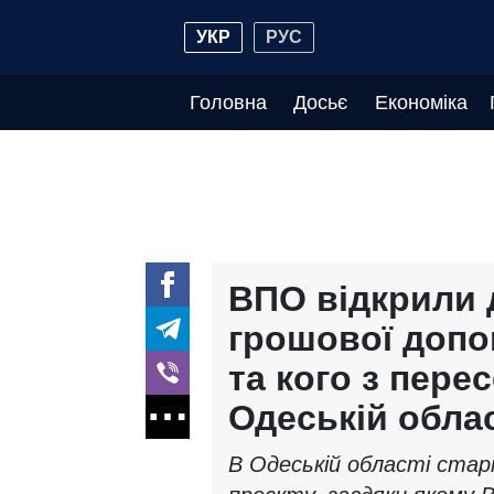
УКР
РУС
Головна
Досьє
Економіка
ВПО відкрили 
грошової допо
та кого з пере
Одеській облас
В Одеській області ста