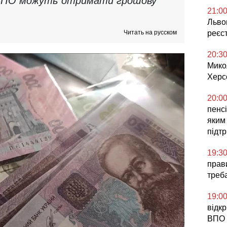
у ВПО можуть отримати грошову
21:0
Львов
Читать на русском
реєс
20:3
Мико
Херс
20:0
пенсі
яким
підт
19:3
прави
треб
19:0
відк
ВПО 