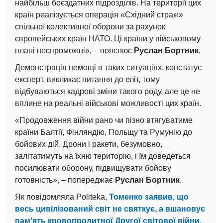
найбільш боєздатних підрозділів. На території цих
країн реалізується операція «Східний страж»
спільної колективної оборони за рахунок
європейських країн НАТО. Ці країни у військовому
плані неспроможні», – пояснює
Руслан Бортник
.
Демонстрація немощі в таких ситуаціях, констатує
експерт, викликає питання до еліт, тому
відбуваються кадрові зміни такого роду, але це не
вплине на реальні військові можливості цих країн.
«Продовження війни рано чи пізно втягуватиме
країни Балтії, Фінляндію, Польщу та Румунію до
бойових дій. Дрони і ракети, безумовно,
залітатимуть на їхню територію, і їм доведеться
посилювати оборону, підвищувати бойову
готовність», – попереджає
Руслан Бортник
.
Як повідомляла Politeka,
Томенко заявив, що
весь цивілізований світ не святкує, а вшановує
пам'ять кровопролитної Другої світової війни
.