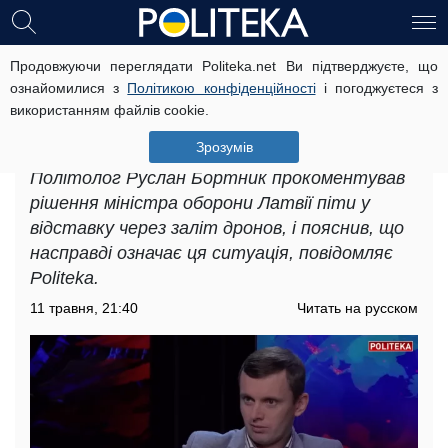
Продовжуючи переглядати Politeka.net Ви підтверджуєте, що
Заліт дронів у Латвію: експерт
ознайомилися з
Політикою конфіденційності
і погоджуєтеся з
Руслан Бортник оцінив реальну
використанням файлів cookie.
готовність країн Балтії відбивати
погрози
Зрозумів
Політолог Руслан Бортник прокоментував
рішення міністра оборони Латвії піти у
відставку через заліт дронов, і пояснив, що
насправді означає ця ситуація, повідомляє
Politeka.
11 травня, 21:40
Читать на русском