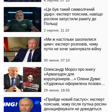
4 серпня, 07:10
«Це був такий символічний
удар»: експерт пояснив, навіщо
росіяни запустили ракету до
Польщі
2 серпня, 11:10
«Ми ж настільки захопилися
цим»: експерт розповів, чому
путін не хоче закінчувати війну
30 липня, 07:10
Олександр Мороз про книгу
«Армагедон для
корупціонерів…» Олени Думи:
«Художньо оформлена позовна
заява до державної влади»
29 липня, 18:55
«Прийде новий пастух»: експерт
пояснив, чому після путіна росіян
денацифікувати не доведеться