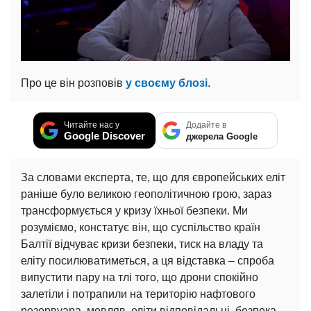
Про це він розповів
у своєму блозі
.
Читайте нас у
Додайте в
Google Discover
джерела Google
За словами експерта, те, що для європейських еліт
раніше було великою геополітичною грою, зараз
трансформується у кризу їхньої безпеки. Ми
розуміємо, констатує він, що суспільство країн
Балтії відчуває кризи безпеки, тиск на владу та
еліту посилюватиметься, а ця відставка – спроба
випустити пару на тлі того, що дрони спокійно
залетіли і потрапили на територію нафтового
резервуара, мовляв, еліти відповідальні, безпека