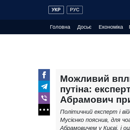
УКР
РУС
Головна
Досьє
Економіка
Можливий впли
путіна: експер
Абрамович при
Політичний експерт і ві
Мусієнко пояснив, для чо
Абрамовичем у Києві, і о