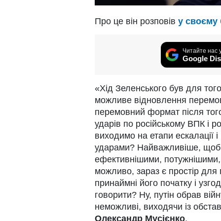
Про це він розповів
у своєму 
Читайте нас 
Google Dis
«Хід Зеленського був для того
можливе відновлення перемов
перемовний формат після того
ударів по російському ВПК і 
виходимо на етапи ескалації 
ударами? Найважливіше, щоби
ефективнішими, потужнішими, 
можливо, зараз є простір для 
принаймні його початку і узг
говорити? Ну, путін обрав ві
неможливі, виходячи із обста
Олександр Мусієнко
.