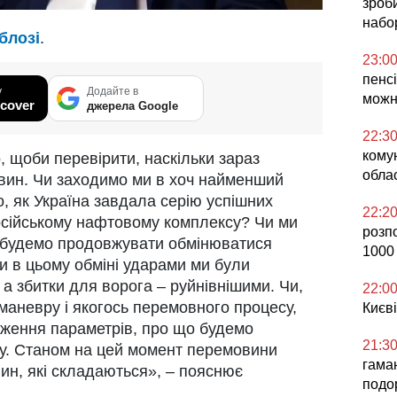
зроб
набо
блозі
.
23:0
пенсі
у
Додайте в
можн
cover
джерела Google
22:3
кому
, щоби перевірити, наскільки зараз
облас
ин. Чи заходимо ми в хоч найменший
, як Україна завдала серію успішних
22:2
російському нафтовому комплексу? Чи ми
розп
і будемо продовжувати обмінюватися
1000
 в цьому обміні ударами ми були
а збитки для ворога – руйнівнішими. Чи,
22:0
маневру і якогось перемовного процесу,
Києві
одження параметрів, про що будемо
21:3
йну. Станом на цей момент перемовини
гаман
вин, які складаються», – пояснює
подо