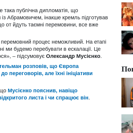
е така публічна дипломатія, що
ч із Абрамовичем, інакше кремль підготував
що от йдуть таємні перемовини, все вже
з перемовний процес неможливий. На етапі
і ми будемо перебувати в ескалації. Це
ося», – підсумовує
Олександр Мусієнко
.
По
ельман розповів, що Європа
до переговорів, але їхні ініціативи
 що
Мусієнко пояснив, навіщо
ідкритого листа і чи спрацює він
.