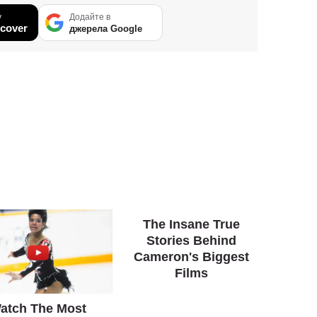
у
Додайте в
cover
джерела Google