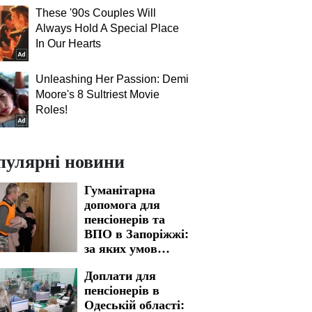
These '90s Couples Will
Always Hold A Special Place
In Our Hearts
Unleashing Her Passion: Demi
Moore's 8 Sultriest Movie
Roles!
пулярні новини
Гуманітарна
допомога для
пенсіонерів та
ВПО в Запоріжжі:
за яких умов
нададуть
Доплати для
підтримку
пенсіонерів в
Одеській області: