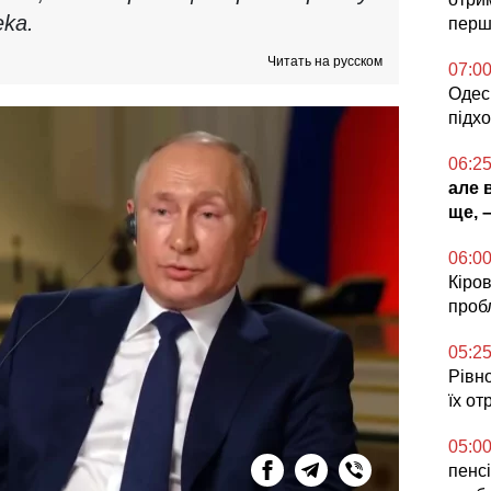
eka.
перш
Читать на русском
07:0
Одесь
підх
06:2
але 
ще, 
06:0
Кіров
проб
05:2
Рівн
їх от
05:0
пенсі