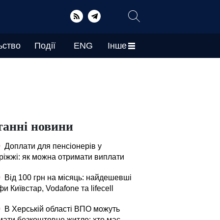
ьство
Події
ENG
Інше
танні новини
0
Доплати для пенсіонерів у
ріжжі: як можна отримати виплати
0
Від 100 грн на місяць: найдешевші
и Київстар, Vodafone та lifecell
0
В Херській області ВПО можуть
мати безкоштовне житло: хто має