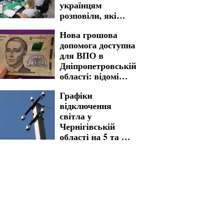
українцям
розповіли, які
суми є
Нова грошова
можливість
допомога доступна
отримати
для ВПО в
Дніпропетровській
області: відомі
критерії відбору
Графіки
та розмір виплат
відключення
світла у
Чернігівській
області на 5 та 6
серпня: які
населені пункти
опинилися під
суровими
обмеженнями