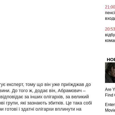
21:0
пенсі
вход
20:5
відб
кома
НО
ує експерт, тому що він уже приїжджав до
Are 
овини. До того ж, додає він, Абрамович –
Find 
відповідає за інших олігархів, за великий
і групи, які зазнають збитків. Це така собі
Enter
чи готові і здатні олігархи вплинути на
Movi