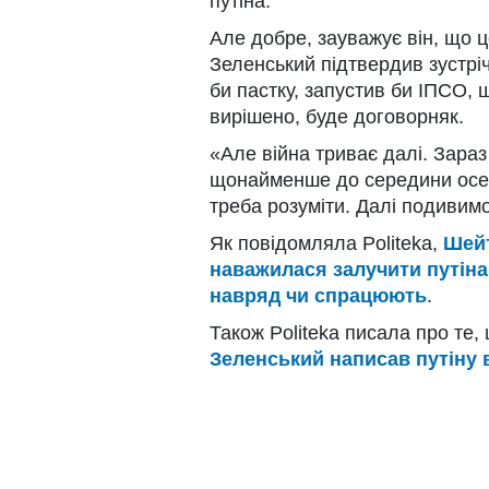
путіна.
Але добре, зауважує він, що ц
Зеленський підтвердив зустрі
би пастку, запустив би ІПСО, 
вирішено, буде договорняк.
«Але війна триває далі. Зара
щонайменше до середини осен
треба розуміти. Далі подивим
Як повідомляла Politeka,
Шейт
наважилася залучити путіна 
навряд чи спрацюють
.
Також Politeka писала про те,
Зеленський написав путіну в