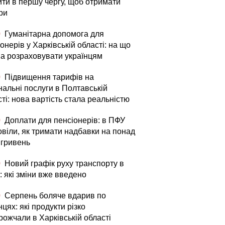
ити в першу чергу, щоб отримати
ри
0
Гуманітарна допомога для
онерів у Харківській області: на що
а розраховувати українцям
0
Підвищення тарифів на
нальні послуги в Полтавській
ті: нова вартість стала реальністю
0
Доплати для пенсіонерів: в ПФУ
овіли, як тримати надбавки на понад
 гривень
0
Новий графік руху транспорту в
: які зміни вже введено
0
Серпень боляче вдарив по
цях: які продукти різко
рожчали в Харківській області