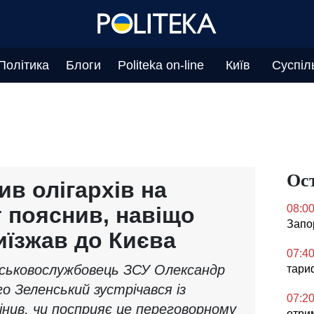
Політика
Блоги
Politeka on-line
Київ
Суспіл
Ос
в олігархів на
т пояснив, навіщо
08:0
Запо
їзжав до Києва
07:4
йськовослужбовець ЗСУ Олександр
тариф
го Зеленський зустрічався із
07:2
цінив, чи посприяє це переговорному
отри