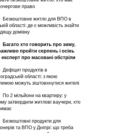
очергове право
0
Безкоштовне житло для ВПО в
кій області: де є можливість знайти
одящу домівку
5
Багато хто говорить про зиму,
важливо пройти серпень і осінь
– експерт про масовані обстріли
0
Дефіцит продуктів в
оградській області: з якою
лемою можуть зіштовхнутися жителі
5
По 2 мільйони на квартиру: у
ому затвердили житлові ваучери, хто
римає
0
Безкоштовні продукти для
онерів та ВПО у Дніпрі: що треба