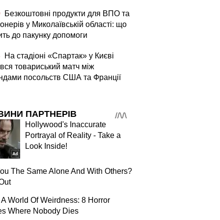
0
Безкоштовні продукти для ВПО та
онерів у Миколаївській області: що
ить до пакунку допомоги
3
На стадіоні «Спартак» у Києві
увся товариський матч між
ндами посольств США та Франції
ВИНИ ПАРТНЕРІВ
Hollywood's Inaccurate
Portrayal of Reality - Take a
Look Inside!
You The Same Alone And With Others?
Out
 A World Of Weirdness: 8 Horror
es Where Nobody Dies