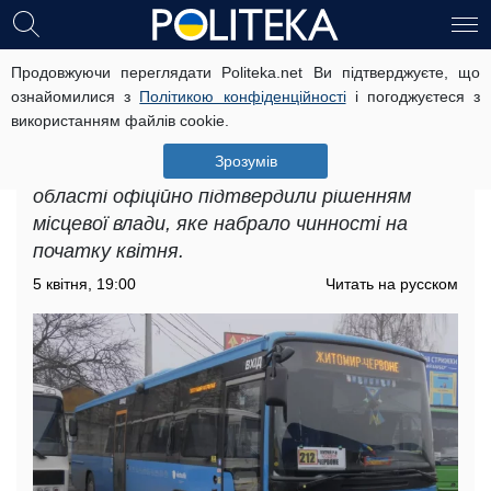
Продовжуючи переглядати Politeka.net Ви підтверджуєте, що
Подорожчання проїзду в
ознайомилися з
Політикою конфіденційності
і погоджуєтеся з
Житомирській області: де
використанням файлів cookie.
затвердили нові тарифи
Зрозумів
Подорожчання проїзду в Житомирській
області офіційно підтвердили рішенням
місцевої влади, яке набрало чинності на
початку квітня.
5 квітня, 19:00
Читать на русском