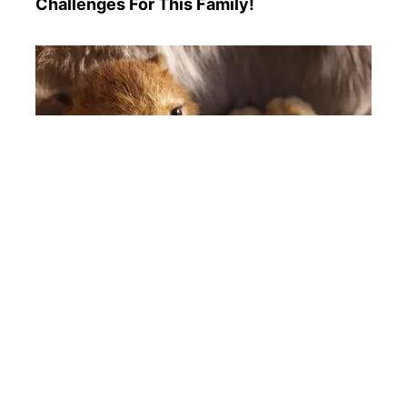
Challenges For This Family!
How They Made Little Simba Look So
Lifelike in 'The Lion King'