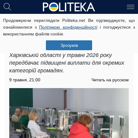
Продовжуючи переглядати Politeka.net Ви підтверджуєте, що
Надбавки та виплати для
ознайомилися з
Політикою конфіденційності
і погоджуєтеся з
пенсіонерів: хто отримає грошову
використанням файлів cookie.
допомогу у Харківській області
Зрозумів
Грошова допомога для пенсіонерів у
Харківській області у травні 2026 року
передбачає підвищені виплати для окремих
категорій громадян.
9 травня, 21:00
Читать на русском