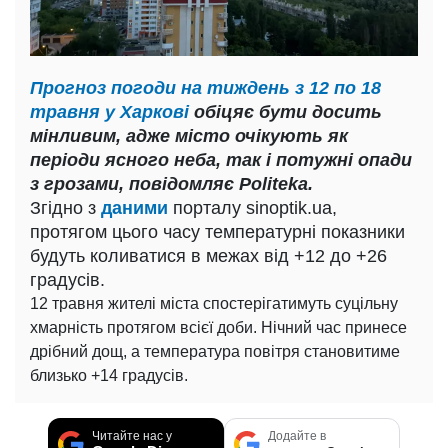
Прогноз погоди на тиждень з 12 по 18
травня у Харкові
обіцяє бути досить
мінливим, адже місто очікують як
періоди ясного неба, так і потужні опади
з грозами, повідомляє Politeka.
Згідно з
даними
порталу sinoptik.ua,
протягом цього часу температурні показники
будуть коливатися в межах від +12 до +26
градусів.
12 травня жителі міста спостерігатимуть суцільну
хмарність протягом всієї доби. Нічний час принесе
дрібний дощ, а температура повітря становитиме
близько +14 градусів.
Читайте нас у
Додайте в