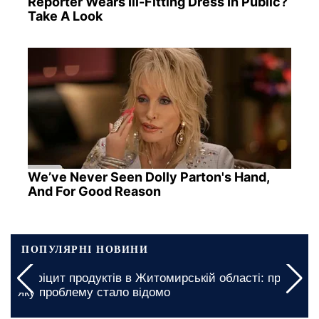
Reporter Wears Ill-Fitting Dress In Public?
Take A Look
We’ve Never Seen Dolly Parton's Hand,
And For Good Reason
ПОПУЛЯРНІ НОВИНИ
Безкоштовне житло для ВПО у Дніпропетровській
області: хто саме може отримати дім