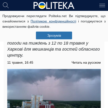
Продовжуючи переглядати Politeka.net Ви підтверджуєте, що
Коли чекати гроз та температурних
ознайомилися з
Політикою конфіденційності
і погоджуєтеся з
гойдалок: прогноз погоди на
використанням файлів cookie.
тиждень з 12 по 18 травня у Харкові
Зрозумів
Синоптики надали детальний прогноз
погоди на тиждень з 12 по 18 травня у
Харкові для мешканців та гостей обласного
центру.
11 травня, 16:45
Читать на русском