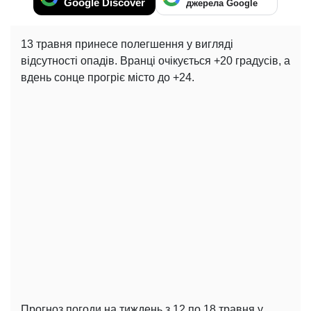
Google Discover
джерела Google
13 травня принесе полегшення у вигляді
відсутності опадів. Вранці очікується +20 градусів, а
вдень сонце прогріє місто до +24.
Прогноз погоди на тиждень з 12 по 18 травня у