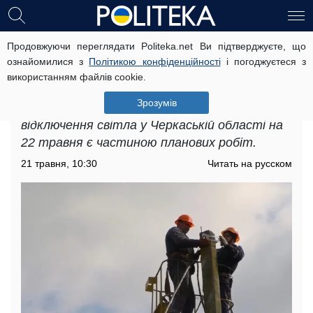
Продовжуючи переглядати Politeka.net Ви підтверджуєте, що
Світло зникне на багато годин:
ознайомилися з
Політикою конфіденційності
і погоджуєтеся з
вводяться графіки відключень на
використанням файлів cookie.
22 травня у Черкаській області
Зрозумів
Українців попереджають, що графіки
відключення світла у Черкаській області на
22 травня є частиною планових робіт.
21 травня, 10:30
Читать на русском