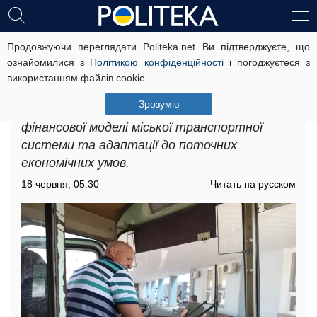
Продовжуючи переглядати Politeka.net Ви підтверджуєте, що
Подорожчання проїзду в Сумах: які
ознайомилися з
Політикою конфіденційності
і погоджуєтеся з
зміни може бути введено
використанням файлів cookie.
Подорожчання проїзду в Сумах
Зрозумів
розглядається як частина перегляду
фінансової моделі міської транспортної
системи та адаптації до поточних
економічних умов.
18 червня, 05:30
Читать на русском