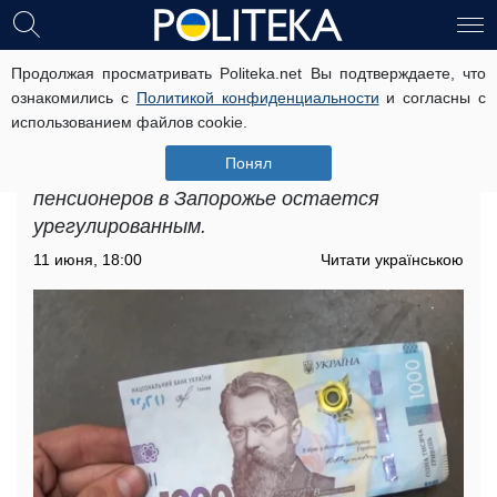
Продолжая просматривать Politeka.net Вы подтверждаете, что
В Запорожье насчитают помощь
ознакомились с
Политикой конфиденциальности
и согласны с
пенсионерам: сколько денег можно
использованием файлов cookie.
получить летом
Понял
Механизм начисления пособия для
пенсионеров в Запорожье остается
урегулированным.
11 июня, 18:00
Читати українською