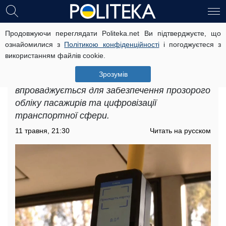
Продовжуючи переглядати Politeka.net Ви підтверджуєте, що
Жителів Рівного чекаюють зміни: як
ознайомилися з
Політикою конфіденційності
і погоджуєтеся з
буде працювати нова система
використанням файлів cookie.
оплати за проїзд
Зрозумів
Нова система оплати за проїзд у Рівному
впроваджується для забезпечення прозорого
обліку пасажирів та цифровізації
транспортної сфери.
11 травня, 21:30
Читать на русском