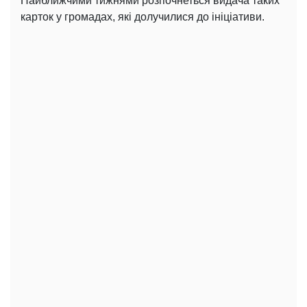
Найближчими тижнями розпочнеться видача таких
карток у громадах, які долучилися до ініціативи.