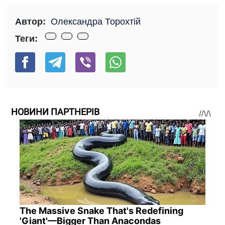
Автор:
Олександра Торохтій
Теги:
НОВИНИ ПАРТНЕРІВ
The Massive Snake That's Redefining
'Giant'—Bigger Than Anacondas