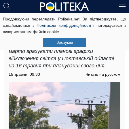
Продовжуючи переглядати Politeka.net Ви підтверджуєте, що
По 12 годин поспіль без електрики в
ознайомилися з
Політикою конфіденційності
і погоджуєтеся з
суботу: вводяться нові графіки
використанням файлів cookie.
відключення світла у Полтавській
області на 16 травня
Зрозумів
Варто врахувати планові графіки
відключення світла у Полтавській області
на 16 травня при плануванні свого дня.
15 травня, 09:30
Читать на русском